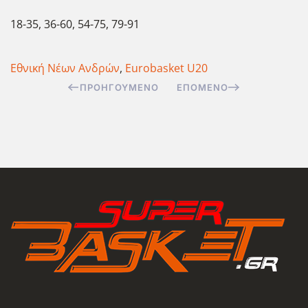
18-35, 36-60, 54-75, 79-91
Εθνική Νέων Ανδρών
,
Eurobasket U20
ΠΡΟΗΓΟΎΜΕΝΟ
ΕΠΌΜΕΝΟ