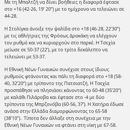
Με τη Μπαλτζή να δίνει βοήθειες η διαφορά έφτασε
στο +16 (42-26, 19’ 20’’) με το ημίχρονο να τελειώνει σε
44-28.
Η Στολίγκα άνοιξε την ψαλίδα στο +18 (46-28, 22’30’’)
με τις αθλήτριες της Φρόσως Δρακάκη να ελέγχουν
τον ρυθμό και να κυριαρχούν στο παρκέ. Η Τσεχία
μείωσε σε 50-37 (22’), με το τρίτο δεκάλεπτο να
τελειώνει με 53-37.
Η Εθνική Νέων Γυναικών συνέχισε στους ίδιους
ρυθμούς φτάνοντας και πάλι τη διαφορά στο +18 (58-
40, 32’20’’) με τρίποντο της Πατσιατζή. Η Τσεχία
προσπάθησε να πλησιάσει κάνοντας το 60-48 (35’20’’)
με καλάθι Πιλάροβα και έφτασε στο -4 με δύο
τρίποντα της Μπρζονόβα (60-56, 37’). Η Χατήρα έδωσε
ανάσα στην Ελλάδα διαμορφώνοντας το 65-58
(38’10’’). Τίποτα δεν άλλαξε στη συνέχεια με την
Εθνική Νέων Γυναικών να φτάνει στη νίκη με 67-58.