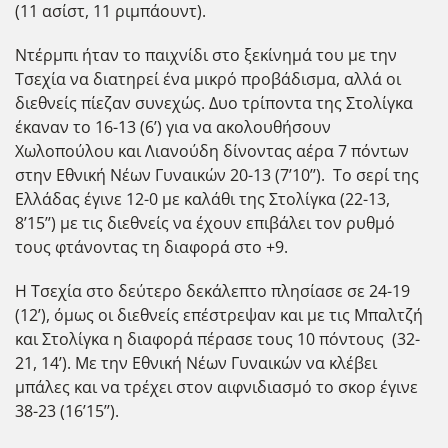
(11 ασίστ, 11 ριμπάουντ).
Ντέρμπι ήταν το παιχνίδι στο ξεκίνημά του με την
Τσεχία να διατηρεί ένα μικρό προβάδισμα, αλλά οι
διεθνείς πίεζαν συνεχώς. Δυο τρίποντα της Στολίγκα
έκαναν το 16-13 (6’) για να ακολουθήσουν
Χωλοπούλου και Λιανούδη δίνοντας αέρα 7 πόντων
στην Εθνική Νέων Γυναικών 20-13 (7’10’’). Το σερί της
Ελλάδας έγινε 12-0 με καλάθι της Στολίγκα (22-13,
8’15’’) με τις διεθνείς να έχουν επιβάλει τον ρυθμό
τους φτάνοντας τη διαφορά στο +9.
Η Τσεχία στο δεύτερο δεκάλεπτο πλησίασε σε 24-19
(12’), όμως οι διεθνείς επέστρεψαν και με τις Μπαλτζή
και Στολίγκα η διαφορά πέρασε τους 10 πόντους (32-
21, 14’). Με την Εθνική Νέων Γυναικών να κλέβει
μπάλες και να τρέχει στον αιφνιδιασμό το σκορ έγινε
38-23 (16’15’’).