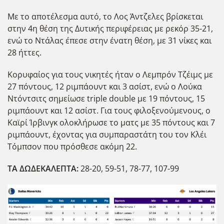
Με το αποτέλεσμα αυτό, το Λος Άντζελες βρίσκεται
στην 4η θέση της Δυτικής περιφέρειας με ρεκόρ 35-21,
ενώ το Ντάλας ΄επεσε στην ένατη θέση, με 31 νίκες και
28 ήττες.
Κορυφαίος για τους νικητές ήταν ο Λεμπρόν Τζέιμς με
27 πόντους, 12 ριμπάουντ και 3 ασίστ, ενώ ο Λούκα
Ντόντσιτς σημείωσε triple double με 19 πόντους, 15
ριμπάουντ και 12 ασίστ. Για τους φιλοξενούμενους, ο
Καϊρί Ίρβινγκ ολοκλήρωσε το ματς με 35 πόντους και 7
ριμπάουντ, έχοντας για συμπαραστάτη του τον Κλέι
Τόμπσον που πρόσθεσε ακόμη 22.
ΤΑ ΔΩΔΕΚΑΛΕΠΤΑ:
28-20, 59-51, 78-77, 107-99