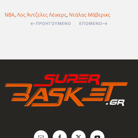
NBA
,
Λος Άντζελες Λέικερς
,
Ντάλας Μάβερικς
ΠΡΟΗΓΟΎΜΕΝΟ
ΕΠΌΜΕΝΟ