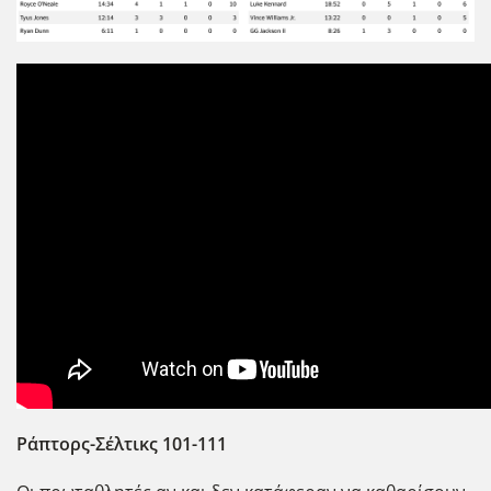
Ράπτορς-Σ΄ελτικς 101-111