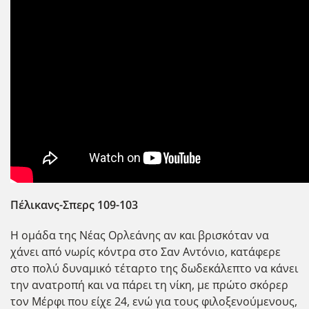
Πέλικανς-Σπερς 109-103
Η ομάδα της Νέας Ορλεάνης αν και βρισκόταν να
χάνει από νωρίς κόντρα στο Σαν Αντόνιο, κατάφερε
στο πολύ δυναμικό τέταρτο της δωδεκάλεπτο να κάνει
την ανατροπ΄η και να πάρει τη νίκη, με πρώτο σκόρερ
τον Μέρφι που είχε 24, ενώ για τους φιλοξενούμενους,