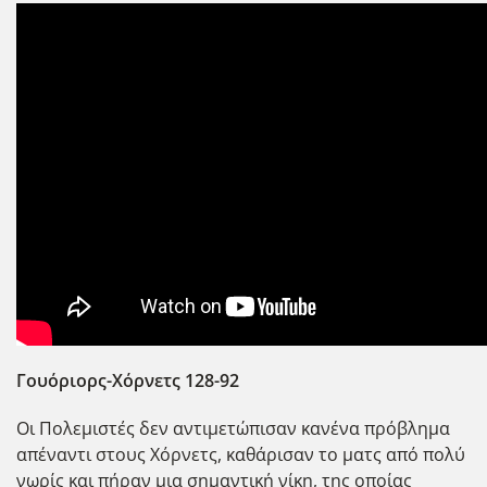
Γουόριορς-Χόρνετς 128-92
Οι Πολεμιστ΄ες δεν αντιμετώπισαν κανένα πρόβλημα
απέναντι στους Χόρνετς, καθάρισαν το ματς από πολύ
νωρίς και πήραν μια σημαντικ΄η νίκη, της οποίας