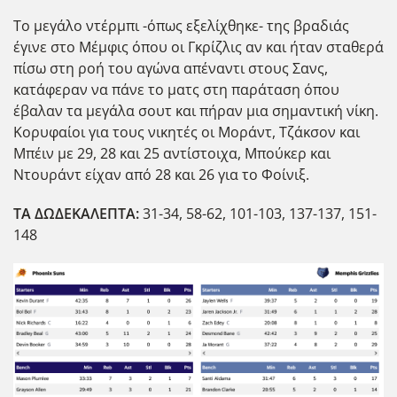
Το μεγάλο ντέρμπι -όπως εξελίχθηκε- της βραδιάς
έγινε στο Μέμφις όπου οι Γκρίζλις αν και ήταν σταθερά
πίσω στη ροή του αγώνα απέναντι στους Σανς,
κατάφεραν να πάνε το ματς στη παράταση όπου
έβαλαν τα μεγάλα σουτ και πήραν μια σημαντικ΄η νίκη.
Κορυφαίοι για τους νικητές οι Μοράντ, Τζάκσον και
Μπέιν με 29, 28 και 25 αντίστοιχα, Μπούκερ και
Ντουράντ είχαν από 28 και 26 για το Φοίνιξ.
ΤΑ ΔΩΔΕΚΑΛΕΠΤΑ:
31-34, 58-62, 101-103, 137-137, 151-
148