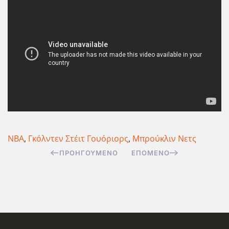
ΝΒΑ
,
Γκόλντεν Στέιτ Γουόριορς
,
Μπρούκλιν Νετς
ΠΡΟΗΓΟΎΜΕΝΟ
ΕΠΌΜΕΝΟ