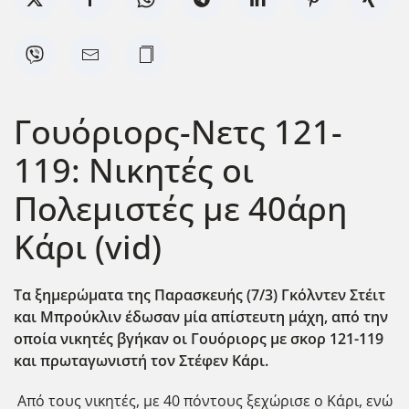
Γουόριορς-Νετς 121-
119: Νικητές οι
Πολεμιστές με 40άρη
Κάρι (vid)
Τα ξημερώματα της Παρασκευής (7/3) Γκόλντεν Στέιτ
και Μπρούκλιν έδωσαν μία απίστευτη μάχη, από την
οποία νικητ΄ές βγήκαν οι Γουόριορς με σκορ 121-119
και πρωταγωνιστή τον Στέφεν Κάρι.
Από τους νικητές, με 40 πόντους ξεχώρισε ο Κάρι, ενώ