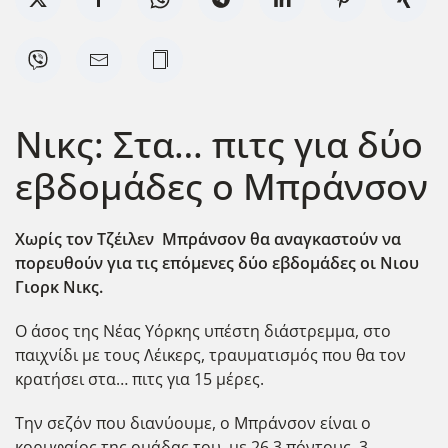
Νικς: Στα… πιτς για δύο
εβδομάδες ο Μπράνσον
Χωρίς τον Τζέιλεν Μπράνσον θα αναγκαστούν να
πορευθούν για τις επόμενες δύο εβδομάδες οι Νιου
Γιορκ Νικς.
Ο άσος της Νέας Υόρκης υπέστη διάστρεμμα, στο
παιχνίδι με τους Λέικερς, τραυματισμός που θα τον
κρατήσει στα… πιτς για 15 μέρες.
Την σεζόν που διανύουμε, ο Μπράνσον είναι ο
κορυφαίος της ομάδας του, με 26,3 πόντους, 3