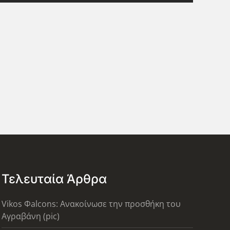
Τελευταία Άρθρα
Vikos Φalcons: Ανακοίνωσε την προσθήκη του
Αγραβάνη (pic)