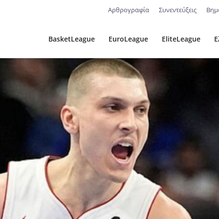
Αρθρογραφία
Συνεντεύξεις
Βημ
BasketLeague
EuroLeague
EliteLeague
Ε