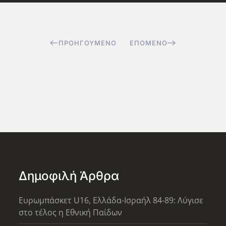
ΠΡΟΗΓΟΎΜΕΝΟ
ΕΠΌΜΕΝΟ
Δημοφιλή Άρθρα
Ευρωμπάσκετ U16, Ελλάδα-Ισραήλ 84-89: Λύγισε
στο τέλος η Εθνική Παίδων