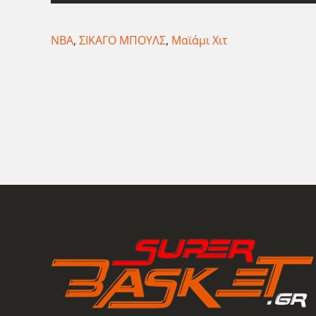
ΝΒΑ
,
ΣΙΚΑΓΟ ΜΠΟΥΛΣ
,
Μαϊάμι Χιτ