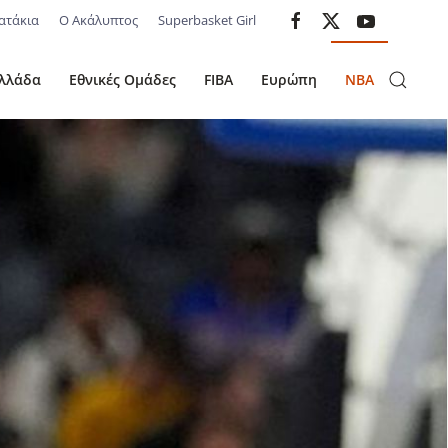
ατάκια
Ο Ακάλυπτος
Superbasket Girl
λλάδα
Εθνικές Ομάδες
FIBA
Ευρώπη
NBA