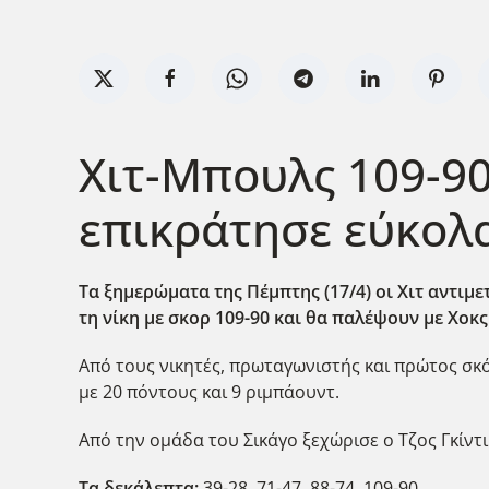
Χιτ-Μπουλς 109-90
επικράτησε εύκολα 
Tα ξημερώματα της Πέμπτης (17/4) οι Χιτ αντιμ
τη νίκη με σκορ 109-90 και θα παλέψουν με Χοκς 
Από τους νικητές, πρωταγωνιστής και πρώτος σκό
με 20 πόντους και 9 ριμπάουντ.
Από την ομάδα του Σικάγο ξεχώρισε ο Τζος Γκίντι
Τα δεκάλεπτα:
39-28, 71-47, 88-74, 109-90