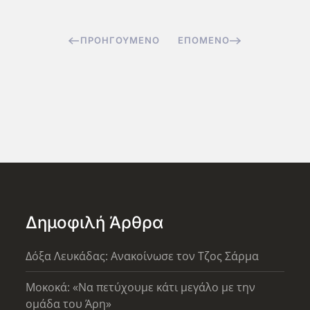
ΠΡΟΗΓΟΎΜΕΝΟ
ΕΠΌΜΕΝΟ
Δημοφιλή Άρθρα
Δόξα Λευκάδας: Ανακοίνωσε τον Τζος Σάρμα
Μοκοκά: «Να πετύχουμε κάτι μεγάλο με την
ομάδα του Άρη»