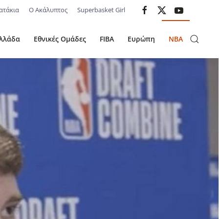
ατάκια
Ο Ακάλυπτος
Superbasket Girl
λλάδα
Εθνικές Ομάδες
FIBA
Ευρώπη
NBA