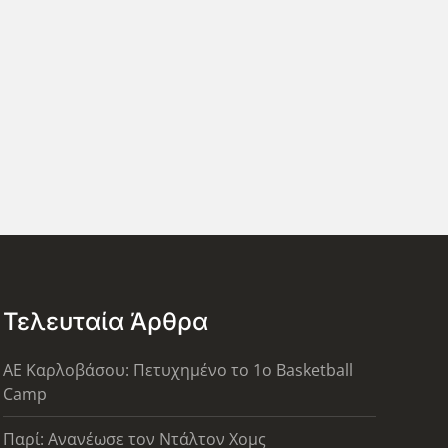
Τελευταία Άρθρα
ΑΕ Καρλοβάσου: Πετυχημένο το 1ο Basketball
Camp
Παρί: Ανανέωσε τον Ντάλτον Χομς