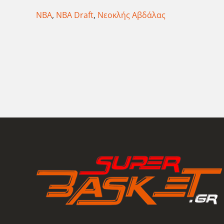
ΝΒΑ
,
ΝΒΑ Draft
,
Νεοκλής Αβδάλας