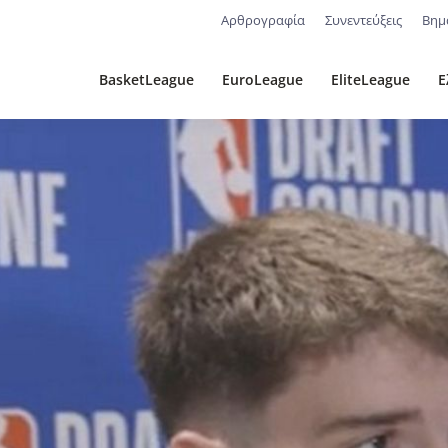
Αρθρογραφία
Συνεντεύξεις
Βημ
BasketLeague
EuroLeague
EliteLeague
Ε