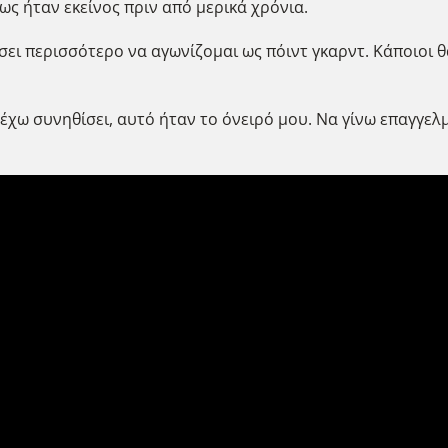
ως ήταν εκείνος πριν από μερικά χρόνια.
σει περισσότερο να αγωνίζομαι ως πόιντ γκαρντ. Κάποιοι 
 έχω συνηθίσει, αυτό ήταν το όνειρό μου. Να γίνω επαγγε