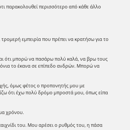
 ότι παρακολουθεί περισσότερο από κάθε άλλο
α τρομερή εμπειρία που πρέπει να κρατήσω για το
μαι ότι μπορώ να πασάρω πολύ καλά, να βρω τους
ρόνια το έκανα σε επίπεδο ανδρών. Μπορώ να
οχής, όμως φέτος ο προπονητής μου με
μίζω ότι έχω πολύ δρόμο μπροστά μου, όπως είπα
έμα χρόνου.
ιχνίδι του. Μου αρέσει ο ρυθμός του, η πάσα