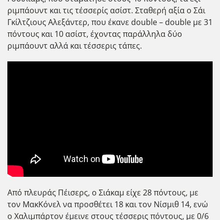
ριμπάουντ και τις τέσσερίς ασίστ. Σταθερή αξία ο Σάι
Γκίλτζιους Αλεξάντερ, που έκανε double – double με 31
πόντους και 10 ασίστ, έχοντας παράλληλα δύο
ριμπάουντ αλλά και τέσσερις τάπες.
Από πλευράς Πέισερς, ο Σιάκαμ είχε 28 πόντους, με
τον ΜακΚόνελ να προσθέτει 18 και τον Νίσμιθ 14, ενώ
ο Χαλιμπάρτον έμεινε στους τέσσερις πόντους, με 0/6