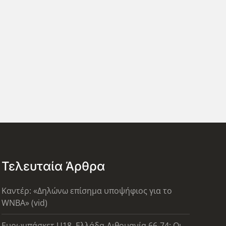
Τελευταία Άρθρα
Καντέρ: «Δηλώνω επίσημα υποψήφιος για το
WNBA» (vid)
Ευρωμπάσκετ U18, Ελλάδα-Λιθουανία 66-74: Οι