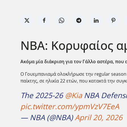
ΝΒΑ: Κορυφαίος αμ
Ακόμα μία διάκριση για τον Γάλλο αστέρα, που
Ο Γουεμπανιαμά ολοκλήρωσε την regular season μ
παίκτης, σε ηλικία 22 ετών, που κατακτά την συγ
The 2025-26
@Kia
NBA Defensiv
pic.twitter.com/ypmVzV7EeA
— NBA (@NBA)
April 20, 2026