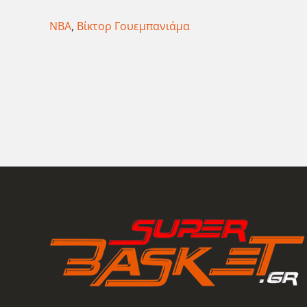
ΝΒΑ
,
Βίκτορ Γουεμπανιάμα