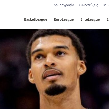
Αρθρογραφία
Συνεντεύξεις
Βημ
BasketLeague
EuroLeague
EliteLeague
Ε