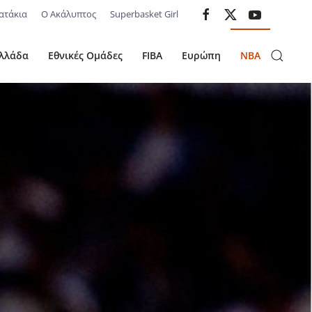
ατάκια
Ο Ακάλυπτος
Superbasket Girl
λλάδα
Εθνικές Ομάδες
FIBA
Ευρώπη
NBA