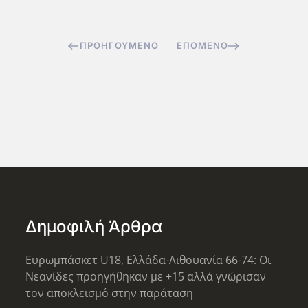
ΠΡΟΗΓΟΎΜΕΝΟ
ΕΠΌΜΕΝΟ
Δημοφιλή Άρθρα
Ευρωμπάσκετ U18, Ελλάδα-Λιθουανία 66-74: Οι
Νεανίδες προηγήθηκαν με +15 αλλά γνώρισαν
τον αποκλεισμό στην παράταση