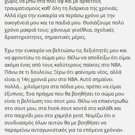
χωρίς να μπω στα πλέι οφ και με αρκετούς
τραυματισμούς καθ' όλη τη διάρκεια της χρονιάς.
Αλλά είχα την ευκαιρία να περάσω χρόνο με την
οικογένειά μου και τα παιδιά μου. Θυσιάζουμε πολύ
χρόνο μακριά τους: χάνουμε γενέθλια, σχολικές
δραστηριότητες, σημαντικές μέρες.
Έχω την ευκαιρία να βελτιώσω τις δεξιότητές μου και
να φροντίσω το σώμα μου. Θέλω να αποδείξω ότι είμαι
ακόμα ένας από τους καλύτερους παίκτες στο NBA.
Πάνω σε τι δουλεύω; Ξέρω ότι φαίνομαι νέος, αλλά
είναι η 14η χρονιά μου στο NBA. Aυτό σημαίνει
πολλά... χιλιόμετρα στα πόδια μου, πρέπει να είμαι
έξυπνος. Ένα πράγμα που θα βοηθήσει το σώμα μου
είναι η βελτίωση του σουτ μου. Θέλω να επικεντρωθώ
στο σουτ μου, στα hook σουτ κοντά στο καλάθι και
στο παιχνίδι μου στο χαμηλό post. Νομίζω ότι ο
συνδυασμός όλων αυτών θα με βοηθήσει να
παραμείνω ανταγωνιστικός για τα επόμενα χρόνια».