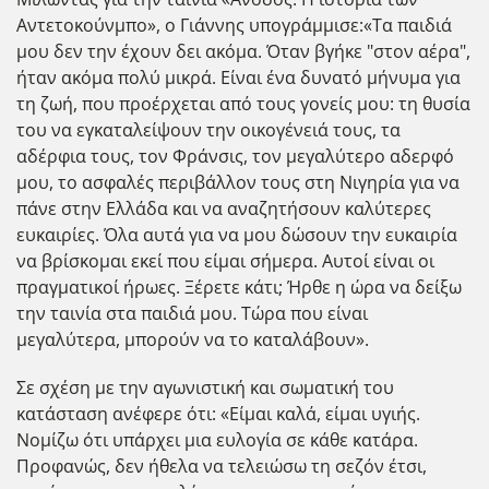
Αντετοκούνμπο», o Γιάννης υπογράμμισε:«Tα παιδιά
μου δεν την έχουν δει ακόμα. Όταν βγήκε "στον αέρα",
ήταν ακόμα πολύ μικρά. Είναι ένα δυνατό μήνυμα για
τη ζωή, που προέρχεται από τους γονείς μου: τη θυσία
του να εγκαταλείψουν την οικογένειά τους, τα
αδέρφια τους, τον Φράνσις, τον μεγαλύτερο αδερφό
μου, το ασφαλές περιβάλλον τους στη Νιγηρία για να
πάνε στην Ελλάδα και να αναζητήσουν καλύτερες
ευκαιρίες. Όλα αυτά για να μου δώσουν την ευκαιρία
να βρίσκομαι εκεί που είμαι σήμερα. Αυτοί είναι οι
πραγματικοί ήρωες. Ξέρετε κάτι; Ήρθε η ώρα να δείξω
την ταινία στα παιδιά μου. Τώρα που είναι
μεγαλύτερα, μπορούν να το καταλάβουν».
Σε σχέση με την αγωνιστική και σωματική του
κατάσταση ανέφερε ότι: «Είμαι καλά, είμαι υγιής.
Νομίζω ότι υπάρχει μια ευλογία σε κάθε κατάρα.
Προφανώς, δεν ήθελα να τελειώσω τη σεζόν έτσι,