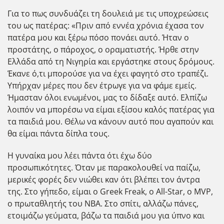
Για το πως συνδυάζει τη δουλειά με τις υποχρεώσεις
του ως πατέρας: «Πριν από εννέα χρόνια έχασα τον
πατέρα μου και ξέρω πόσο πονάει αυτό. Ήταν ο
προστάτης, ο πάροχος, ο οραματιστής. Ήρθε στην
Ελλάδα από τη Νιγηρία και εργάστηκε στους δρόμους.
Έκανε ό,τι μπορούσε για να έχει φαγητό στο τραπέζι.
Υπήρχαν μέρες που δεν έτρωγε για να φάμε εμείς.
Ήμασταν όλοι ενωμένοι, μας το δίδαξε αυτό. Ελπίζω
λοιπόν να μπορέσω να είμαι εξίσου καλός πατέρας για
τα παιδιά μου. Θέλω να κάνουν αυτό που αγαπούν και
θα είμαι πάντα δίπλα τους.
Η γυναίκα μου λέει πάντα ότι έχω δύο
προσωπικότητες. Όταν με παρακολουθεί να παίζω,
μερικές φορές δεν νιώθει καν ότι βλέπει τον άντρα
της. Στο γήπεδο, είμαι ο Greek Freak, ο All-Star, ο MVP,
ο πρωταθλητής του NBA. Στο σπίτι, αλλάζω πάνες,
ετοιμάζω γεύματα, βάζω τα παιδιά μου για ύπνο και