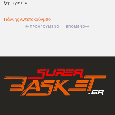
ξέρω γιατί.»
Γιάννης Αντετοκούνμπο
ΠΡΟΗΓΟΎΜΕΝΟ
ΕΠΌΜΕΝΟ