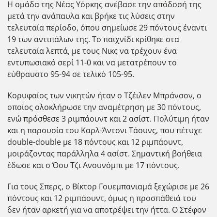
Η ομάδα της Νέας Υόρκης ανέβασε την απόδοσή της
μετά την ανάπαυλα και βρήκε τις λύσεις στην
τελευταία περίοδο, όπου σημείωσε 29 πόντους έναντι
19 των αντιπάλων της. Το παιχνίδι κρίθηκε στα
τελευταία λεπτά, με τους Νικς να τρέχουν ένα
εντυπωσιακό σερί 11-0 και να μετατρέπουν το
εύθραυστο 95-94 σε τελικό 105-95.
Κορυφαίος των νικητών ήταν ο Τζέιλεν Μπράνσον, ο
οποίος ολοκλήρωσε την αναμέτρηση με 30 πόντους,
ενώ πρόσθεσε 3 ριμπάουντ και 2 ασίστ. Πολύτιμη ήταν
και η παρουσία του Καρλ-Άντονι Τάουνς, που πέτυχε
double-double με 18 πόντους και 12 ριμπάουντ,
μοιράζοντας παράλληλα 4 ασίστ. Σημαντική βοήθεια
έδωσε και ο Όου Τζι Ανουνόμπι με 17 πόντους.
Για τους Σπερς, ο Βίκτορ Γουεμπανιαμά ξεχώρισε με 26
πόντους και 12 ριμπάουντ, όμως η προσπάθειά του
δεν ήταν αρκετή για να αποτρέψει την ήττα. Ο Στέφον