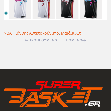
ΝΒΑ
,
Γιάννης Αντετοκούνμπο
,
Μαϊάμι Χιτ
ΠΡΟΗΓΟΎΜΕΝΟ
ΕΠΌΜΕΝΟ