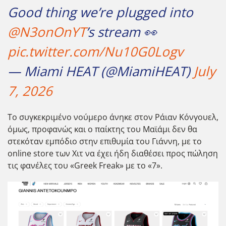
Good thing we’re plugged into
@N3onOnYT
’s stream 👀
pic.twitter.com/Nu10G0Logv
— Miami HEAT (@MiamiHEAT)
July
7, 2026
Το συγκεκριμένο νούμερο άνηκε στον Ράιαν Κόνγουελ,
όμως, προφανώς και ο παίκτης του Μαϊάμι δεν θα
στεκόταν εμπόδιο στην επιθυμία του Γιάννη, με το
online store των Χιτ να έχει ήδη διαθέσει προς πώληση
τις φανέλες του «Greek Freak» με το «7».