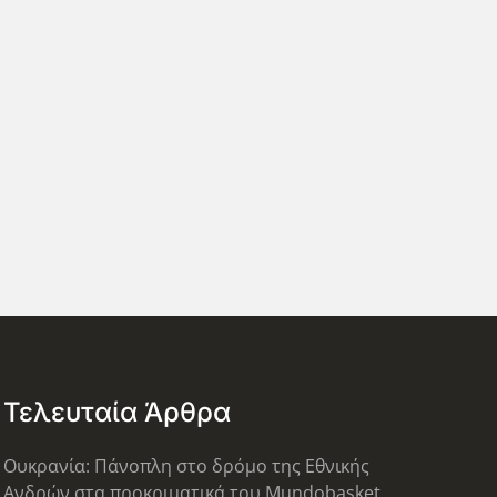
Τελευταία Άρθρα
Ουκρανία: Πάνοπλη στο δρόμο της Εθνικής
Ανδρών στα προκριματικά του Mundobasket