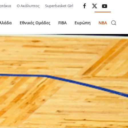
ατάκια
Ο Ακάλυπτος
Superbasket Girl
λλάδα
Εθνικές Ομάδες
FIBA
Ευρώπη
NBA