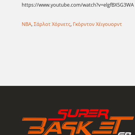
https://www.youtube.com/watch?v=elgfBX5G3WA
ΝΒΑ
,
Σάρλοτ Χόρνετς
,
Γκόρντον Χέιγουορντ