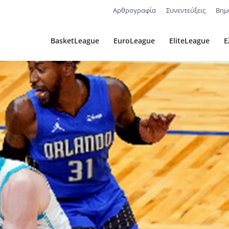
Αρθρογραφία
Συνεντεύξεις
Βημ
BasketLeague
EuroLeague
EliteLeague
Ε