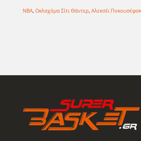
ΝΒΑ
,
Οκλαχόμα Σίτι Θάντερ
,
Αλεκσέι Ποκουσέφσκ