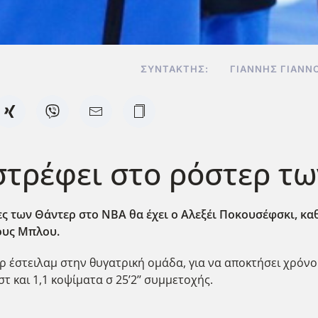
ΣΥΝΤΆΚΤΗΣ:
ΓΙΆΝΝΗΣ ΓΙΑΝΝ
στρέφει στο ρόστερ τ
νες των Θάντερ στο ΝΒΑ θα έχει ο Αλεξέι Ποκουσέφσκι, κ
ους Μπλου.
ρ έστειλαμ στην θυγατρική ομάδα, για να αποκτήσει χρόνο
στ και 1,1 κοψίματα σ 25’2’’ συμμετοχής.