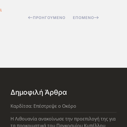
ι
ΠΡΟΗΓΟΎΜΕΝΟ
ΕΠΌΜΕΝΟ
Δημοφιλή Άρθρα
Καρδίτσα: Επέστρεψε ο Οκόρο
Η Λιθουανία ανακοίνωσε την προεπιλογή της για
τα προκριματικά του Παγκοσμίου Κυπέλλου