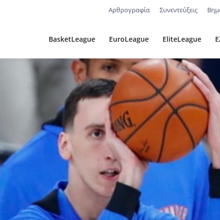
Αρθρογραφία
Συνεντεύξεις
Βημ
BasketLeague
EuroLeague
EliteLeague
Ε