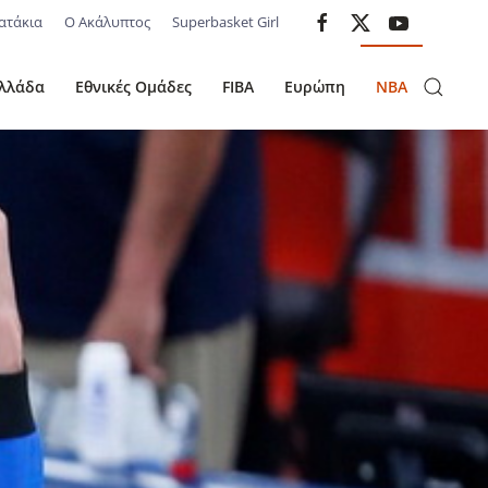
ατάκια
Ο Ακάλυπτος
Superbasket Girl
λλάδα
Εθνικές Ομάδες
FIBA
Ευρώπη
NBA