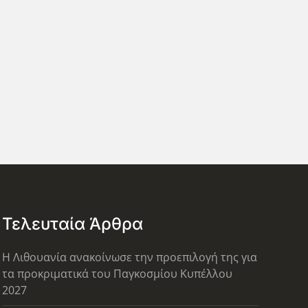
Τελευταία Άρθρα
Η Λιθουανία ανακοίνωσε την προεπιλογή της για
τα προκριματικά του Παγκοσμίου Κυπέλλου
2027