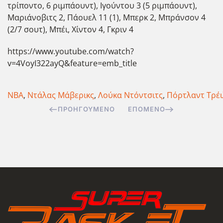
τρίποντο, 6 ριμπάουντ), Ιγούντου 3 (5 ριμπάουντ),
Μαριάνοβιτς 2, Πάουελ 11 (1), Μπερκ 2, Μπράνσον 4
(2/7 σουτ), Μπέι, Χίντον 4, Γκριν 4
https://www.youtube.com/watch?
v=4VoyI322ayQ&feature=emb_title
ΝΒΑ
,
Ντάλας Μάβερικς
,
Λούκα Ντόντσιτς
,
Πόρτλαντ Τρέι
ΠΡΟΗΓΟΎΜΕΝΟ
ΕΠΌΜΕΝΟ