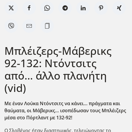
Μπλέιζερς-Μάβερικς
92-132: Ντόντσιτς
από… άλλο πλανήτη
(vid)
Με έναν Λούκα Ντόντσιτς να κάνει… πράγματα και
θαύματα, οι Μάβερικς… ισοπέδωσαν τους Μπλέιζερς
μέσα στο Πόρτλαντ με 132-92!
Ο Σλοβένος ήταν διαστημικός, τελειώνοντας το