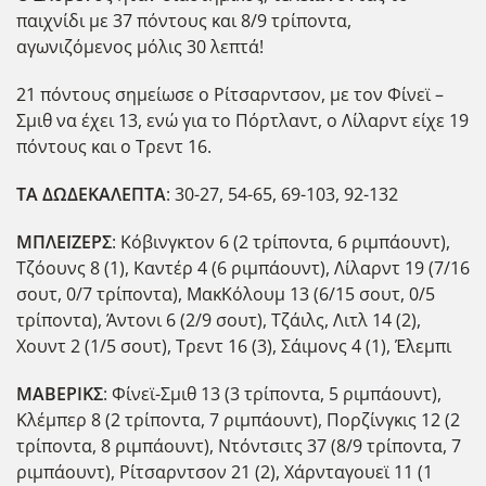
παιχνίδι με 37 πόντους και 8/9 τρίποντα,
αγωνιζόμενος μόλις 30 λεπτά!
21 πόντους σημείωσε ο Ρίτσαρντσον, με τον Φίνεϊ –
Σμιθ να έχει 13, ενώ για το Πόρτλαντ, ο Λίλαρντ είχε 19
πόντους και ο Τρεντ 16.
ΤΑ ΔΩΔΕΚΑΛΕΠΤΑ
: 30-27, 54-65, 69-103, 92-132
ΜΠΛΕΪΖΕΡΣ
: Κόβινγκτον 6 (2 τρίποντα, 6 ριμπάουντ),
Τζόουνς 8 (1), Καντέρ 4 (6 ριμπάουντ), Λίλαρντ 19 (7/16
σουτ, 0/7 τρίποντα), ΜακΚόλουμ 13 (6/15 σουτ, 0/5
τρίποντα), Άντονι 6 (2/9 σουτ), Τζάιλς, Λιτλ 14 (2),
Χουντ 2 (1/5 σουτ), Τρεντ 16 (3), Σάιμονς 4 (1), Έλεμπι
ΜΑΒΕΡΙΚΣ
: Φίνεϊ-Σμιθ 13 (3 τρίποντα, 5 ριμπάουντ),
Κλέμπερ 8 (2 τρίποντα, 7 ριμπάουντ), Πορζίνγκις 12 (2
τρίποντα, 8 ριμπάουντ), Ντόντσιτς 37 (8/9 τρίποντα, 7
ριμπάουντ), Ρίτσαρντσον 21 (2), Χάρνταγουεϊ 11 (1