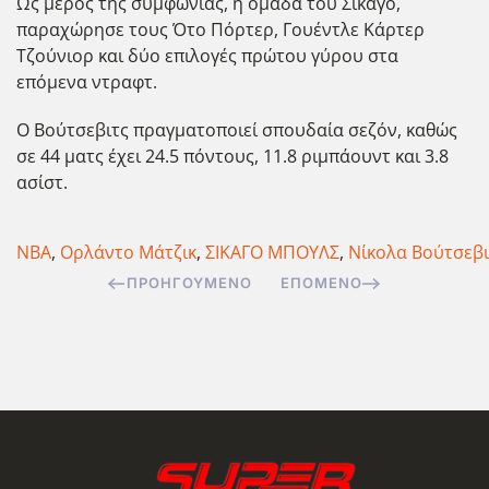
Ως μέρος της συμφωνίας, η ομάδα του Σικάγο,
παραχώρησε τους Ότο Πόρτερ, Γουέντλε Κάρτερ
Τζούνιορ και δύο επιλογές πρώτου γύρου στα
επόμενα ντραφτ.
Ο Βούτσεβιτς πραγματοποιεί σπουδαία σεζόν, καθώς
σε 44 ματς έχει 24.5 πόντους, 11.8 ριμπάουντ και 3.8
ασίστ.
NBA
,
Ορλάντο Μάτζικ
,
ΣΙΚΑΓΟ ΜΠΟΥΛΣ
,
Νίκολα Βούτσεβι
ΠΡΟΗΓΟΎΜΕΝΟ
ΕΠΌΜΕΝΟ