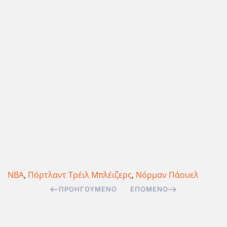
NBA
,
Πόρτλαντ Τρέιλ Μπλέιζερς
,
Νόρμαν Πάουελ
ΠΡΟΗΓΟΎΜΕΝΟ
ΕΠΌΜΕΝΟ