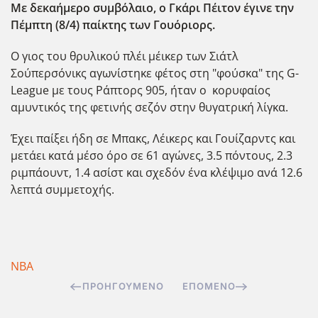
Με δεκαήμερο συμβόλαιο, ο Γκάρι Πέιτον έγινε την
Πέμπτη (8/4) παίκτης των Γουόριορς.
Ο γιος του θρυλικού πλέι μέικερ των Σιάτλ
Σούπερσόνικς αγωνίστηκε φέτος στη "φούσκα" της G-
League με τους Ράπτορς 905, ήταν ο κορυφαίος
αμυντικός της φετινής σεζόν στην θυγατρική λίγκα.
Έχει παίξει ήδη σε Μπακς, Λέικερς και Γουίζαρντς και
μετάει κατά μέσο όρο σε 61 αγώνες, 3.5 πόντους, 2.3
ριμπάουντ, 1.4 ασίστ και σχεδόν ένα κλέψιμο ανά 12.6
λεπτά συμμετοχής.
NBA
ΠΡΟΗΓΟΎΜΕΝΟ
ΕΠΌΜΕΝΟ