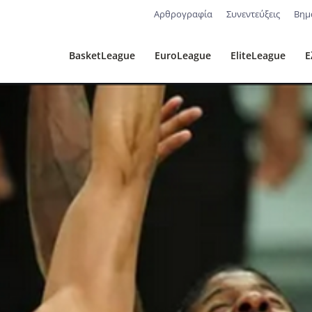
Αρθρογραφία
Συνεντεύξεις
Βημ
BasketLeague
EuroLeague
EliteLeague
Ε