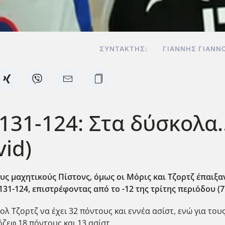
ΣΥΝΤΆΚΤΗΣ:
ΓΙΆΝΝΗΣ ΓΙΑΝΝ
 131-124: Στα δύσκολα
vid)
ς μαχητικούς Πίστονς, όμως οι Μόρις και Τζορτζ έπαιξαν
131-124, επιστρέφοντας από το -12 της τρίτης περιόδου (7
λ Τζορτζ να έχει 32 πόντους και εννέα ασίστ, ενώ για το
όζεφ 18 πόντους και 13 ασίστ.