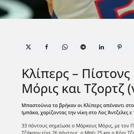
Κλίπερς – Πίστονς
Μόρις και Τζορτζ (
Μπαστούνια τα βρήκαν οι Κλίπερς απέναντι στου
Ιμπάκα, χαρίζοντας την νίκη στο Λος Άντζελες ε 
33 πόντους σημείωσε ο Μάρκους Μόρις, με τον Πο
Τζάκσον είχε 26 πόντους, ο Μπέι 25 και ο Κόρι Τζ