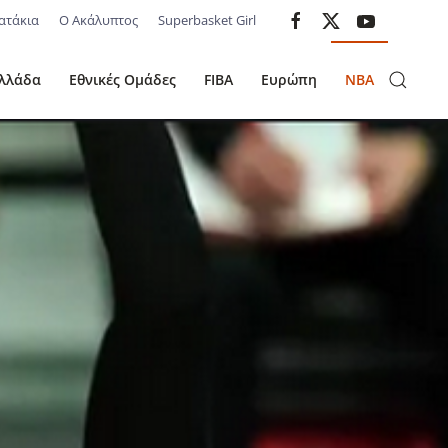
ατάκια
Ο Ακάλυπτος
Superbasket Girl
λλάδα
Εθνικές Ομάδες
FIBA
Ευρώπη
NBA