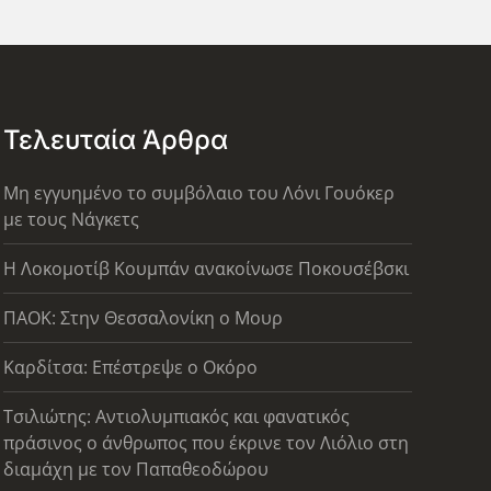
Τελευταία Άρθρα
Μη εγγυημένο το συμβόλαιο του Λόνι Γουόκερ
με τους Νάγκετς
Η Λοκομοτίβ Κουμπάν ανακοίνωσε Ποκουσέβσκι
ΠΑΟΚ: Στην Θεσσαλονίκη ο Μουρ
Καρδίτσα: Επέστρεψε ο Οκόρο
Τσιλιώτης: Αντιολυμπιακός και φανατικός
πράσινος ο άνθρωπος που έκρινε τον Λιόλιο στη
διαμάχη με τον Παπαθεοδώρου