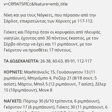
v=CRf9AT5FfCc&feature=emb_title
Νίκη και για τους Νάγκετς, που πέρασαν από την
Σάρλοτ, επικρατώντας των Χόρνετς με 117-112.
Γιόκιτς και Πόρτερ ήταν οι κορυφαίοι από πλευράς
νικητών, έχοντας από 30 πόντους έκαστος, με τον
Σέρβο σέντερ να έχει και 11 ριμπάουντ, με τον
Γκόρντον να προσθέτει 17 πόντους.
ΤΑ ΔΩΔΕΚΑΛΕΠΤΑ:
26-38, 60-63, 89-91, 112-117
ΧΟΡΝΕΤΣ:
ΜακΝτάνιελς 15, Γουάσινγκτον 13 (11
ριμπάουντ), Μπιγιόμπο 4, Ροζίερ 21 (8/18 σουτ, 5
ασίστ), Μάρτιν, Μπολ 5 (12 ριμπάουντ, 7 ασίστ), Ζέλερ
15 (10ριμπάουντ), Μονκ 8
ΝΑΓΚΕΤΣ:
Πόρτερ 30 (6/10 τρίποντα, 6 ριμπάουντ),
Γκόρντον 17 (6 ριμπάουντ), Γιόκιτς 30 (11 ριμπάουντ, 6