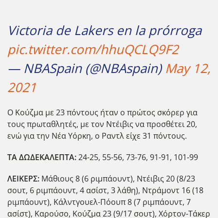
Victoria de Lakers en la prórroga
pic.twitter.com/hhuQCLQ9F2
— NBASpain (@NBAspain)
May 12,
2021
Ο Κούζμα με 23 πόντους ήταν ο πρώτος σκόρερ για
τους πρωταθλητές, με τον Ντέιβις να προσθέτει 20,
ενώ για την Νέα Υόρκη, ο Ραντλ είχε 31 πόντους.
ΤΑ ΔΩΔΕΚΑΛΕΠΤΑ:
24-25, 55-56, 73-76, 91-91, 101-99
ΛΕΙΚΕΡΣ:
Μάθιους 8 (6 ριμπάουντ), Ντέιβις 20 (8/23
σουτ, 6 ριμπάουντ, 4 ασίστ, 3 λάθη), Ντράμοντ 16 (18
ριμπάουντ), Κάλντγουελ-Πόουπ 8 (7 ριμπάουντ, 7
ασίστ), Καρούσο, Κούζμα 23 (9/17 σουτ), Χόρτον-Τάκερ