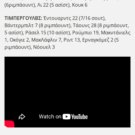
(6ριμπάουντ), Λι 22 (5 ασίστ), Κουκ 6
ΤΙΜΠΕΡΓΟΥΛΒΣ:
Έντουαρντς 22 (7/16 σουτ),
Βάντερμπιλτ 7 (8 ριμπάουντ), Τάουνς 28 (8 ριμπάουντ,
5 ασίστ), Ράσελ 15 (10 ασίστ), Ρούμπιο 19, Μακντάνιελς
1, Οκόγιε 2, ΜακΛάφλιν 7, Ριντ 13, Ερναγκόμεζ 2 (5
ριμπάουντ), Νόουελ 3