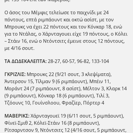
Ο άσος του Μέμφις τελείωσε το παιχνίδι με 24
πόντους, επτά ριμπάουντ και οκτώ ασίστ, με τον
Μπρουκς να έχει 22 πόντους και τον Κόνκαρ 18, ενώ
για το Ντάλας, ο Χάρνταγουει είχε 19 πόντους, ο Κόλει
– Στάιν 16, ενώ ο Ντόντσιτς έμεινε στους 12 πόντους,
με 4/16 σουτ.
ΤΑ ΔΩΔΕΚΑΛΕΠΤΑ:
28-27, 60-57, 96-82, 133-104
ΓΚΡΙΖΛΙΣ:
Μπρουκς 22 (9/21 σουτ, 3 κλεψίματα),
Άντερσον 15, Τίλμαν 9 (6 ριμπάουντ), Μπέιν 11,
Μοράντ 24 (7 ριμπάουντ, 8 ασίστ), Μέλτον 3, Κλαρκ 14
(9 ριμπάουντ), Κόνκαρ 18 (6 ριμπάουντ), Τιλί 3,
Τζόουνς 10, Γουίνσλοου, Φραζίερ, Πόρτερ 4
ΜΑΒΕΡΙΚΣ:
Χάρνταγουεϊ 19 (6/11 σουτ, 5 ριμπάουντ),
Φίνεϊ-Σμιθ 2, Κόλεϊ-Στάιν 16 (8 ριμπάουντ),
Ρίτσαρντσον 9, Ντόντσιτς 12 (4/16 σουτ, 5 ριμπάουντ,