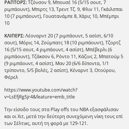
ΡΑΠΤΟΡΣ:
Τζόνσον 9, Μπουσέ 16 (5/15 σουτ, 7
ριμπάουντ), Μπιρτς 13, Τρεντ Τζ. 9, Φλιν 11, Γκάιλσπαι
10 (7 ριμπάουντ), Γουατανάμπε 8, Χάρις 10, Μπέμπρι
10
ΚΛΙΠΕΡΣ:
Λέοναρντ 20 (7 ριμπάουντ, 5 ασίστ, 6/10
σουτ), Μόρις 14, Ζούμπατς 18 (10 ριμπάουντ), Τζορτζ
16 (5/15 σουτ, 4 ριμπάουντ, 4 ασίστ), Μπέβερλι (6
ριμπάουντ), Τζάκσον 6, Ρόντο 11, Κάζινς 2, Μπατούμ 5
(9 ριμπάουντ, 4 ασίστ), Μαν 20 (6/6 δίποντα, 1/1
τρίποντο, 5/5 βολές, 2 ασίστ), Κέναρντ 3, Οτούρου,
Φέρελ
https://www.youtube.com/watch?
v=LsEfjRgSjr4&feature=emb_title
Την είσοδο τους στα Play offs του ΝΒΑ εξασφάλισαν
και οι Χιτ, μετά την δεύτερη συνεχόμενη νίκη τους επί
των Σέλτικς, αυτή τη φορά με 129-121.