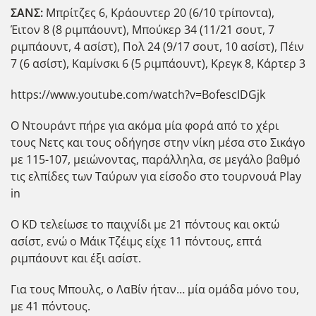
ΣΑΝΣ:
Μπρίτζες 6, Κράουντερ 20 (6/10 τρίποντα),
Έιτον 8 (8 ριμπάουντ), Μπούκερ 34 (11/21 σουτ, 7
ριμπάουντ, 4 ασίστ), Πολ 24 (9/17 σουτ, 10 ασίστ), Πέιν
7 (6 ασίστ), Καμίνσκι 6 (5 ριμπάουντ), Κρεγκ 8, Κάρτερ 3
https://www.youtube.com/watch?v=BofescIDGjk
Ο Ντουράντ πήρε για ακόμα μία φορά από το χέρι
τους Νετς και τους οδήγησε στην νίκη μέσα στο Σικάγο
με 115-107, μειώνοντας, παράλληλα, σε μεγάλο βαθμό
τις ελπίδες των Ταύρων για είσοδο στο τουρνουά Play
in
Ο KD τελείωσε το παιχνίδι με 21 πόντους και οκτώ
ασίστ, ενώ ο Μάικ Τζέιμς είχε 11 πόντους, επτά
ριμπάουντ και έξι ασίστ.
Για τους Μπουλς, ο ΛαΒίν ήταν… μία ομάδα μόνο του,
με 41 πόντους.