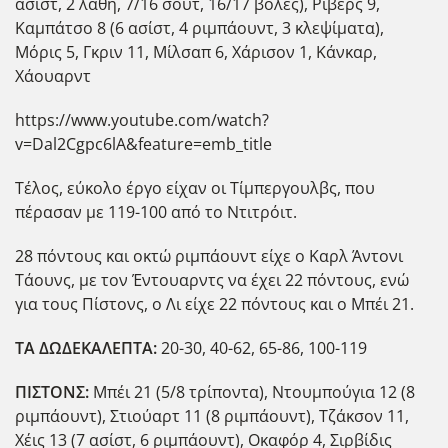
ασίστ, 2 λάθη, 7/16 σουτ, 16/17 βολές), Ρίβερς 9,
Καμπάτσο 8 (6 ασίστ, 4 ριμπάουντ, 3 κλεψίματα),
Μόρις 5, Γκριν 11, Μίλσαπ 6, Χάρισον 1, Κάνκαρ,
Χάουαρντ
https://www.youtube.com/watch?
v=Dal2Cgpc6lA&feature=emb_title
Τέλος, εύκολο έργο είχαν οι Τίμπεργουλβς, που
πέρασαν με 119-100 από το Ντιτρόιτ.
28 πόντους και οκτώ ριμπάουντ είχε ο Καρλ Άντονι
Τάουνς, με τον Έντουαρντς να έχει 22 πόντους, ενώ
για τους Πίστονς, ο Λι είχε 22 πόντους και ο Μπέι 21.
ΤΑ ΔΩΔΕΚΑΛΕΠΤΑ:
20-30, 40-62, 65-86, 100-119
ΠΙΣΤΟΝΣ:
Μπέι 21 (5/8 τρίποντα), Ντουμπούγια 12 (8
ριμπάουντ), Στιούαρτ 11 (8 ριμπάουντ), Τζάκσον 11,
Χέις 13 (7 ασίστ, 6 ριμπάουντ), Οκαφόρ 4, Σιρβίδις