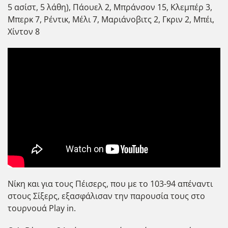
5 ασίστ, 5 λάθη), Πάουελ 2, Μπράνσον 15, Κλεμπέρ 3,
Μπερκ 7, Ρέντικ, Μέλι 7, Μαριάνοβιτς 2, Γκριν 2, Μπέι,
Χίντον 8
Νίκη και για τους Πέισερς, που με το 103-94 απέναντι
στους Σίξερς, εξασφάλισαν την παρουσία τους στο
τουρνουά Play in.