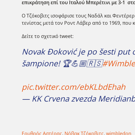
επικράτηση επί του Ιταλού Μπερέτινι με 3-1 στα σε
Ο Τζόκοβιτς ισοφάρισε τους Ναδάλ και Φεντέρερ σ
τενίστας μετά τον Ροντ Λάβερ από το 1969, που 
Δείτε το σχετικό tweet:
Novak Đoković je po šesti put 
šampione! 🏆💪🏼🇷🇸
#Wimbl
pic.twitter.com/ebKLbdEhah
— KK Crvena zvezda Meridian
Ερυθρός Αστέρας
,
Νόβακ Τζόκοβιτς
,
wimbledon