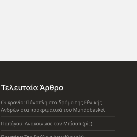
Τελευταία Άρθρα
Ουκρανία: Πάνοπλη στο δρόμο της Εθνικής
Ανδρών στα προκριματικά του Mundobasket
Παπάγου: Ανακοίνωσε τον Μπίσοπ (pic)