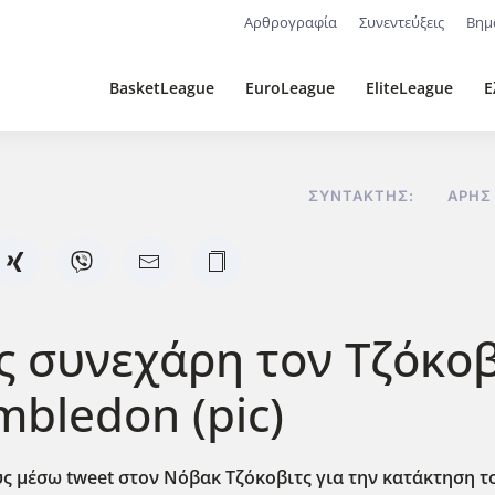
Αρθρογραφία
Συνεντεύξεις
Βημ
BasketLeague
EuroLeague
EliteLeague
Ε
ΣΥΝΤΆΚΤΗΣ:
ΆΡΗΣ
 συνεχάρη τον Τζόκοβ
bledon (pic)
ς μέσω tweet στον Νόβακ Τζόκοβιτς για την κατάκτηση το