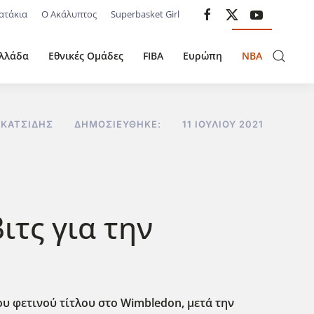
ατάκια
Ο Ακάλυπτος
Superbasket Girl
λλάδα
Εθνικές Ομάδες
FIBA
Ευρώπη
NBA
 ΚΑΤΣΊΔΗΣ
ΔΗΜΟΣΙΕΎΘΗΚΕ:
11 ΙΟΥΛΊΟΥ 2021
ιτς για την
υ φετινού τίτλου στο Wimbledon, μετά την