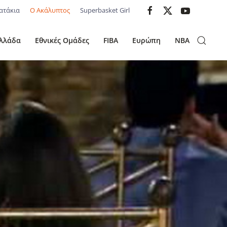
ατάκια
Ο Ακάλυπτος
Superbasket Girl
λλάδα
Εθνικές Ομάδες
FIBA
Ευρώπη
NBA