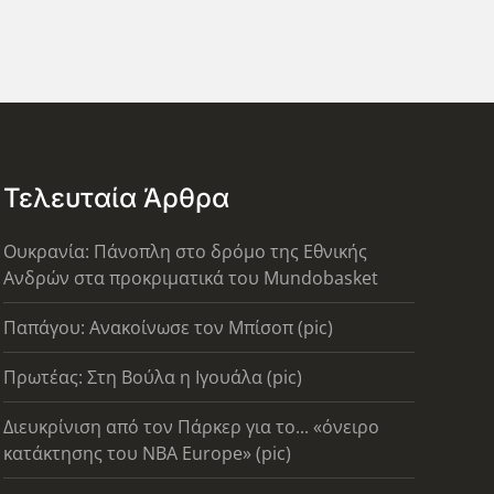
Τελευταία Άρθρα
Ουκρανία: Πάνοπλη στο δρόμο της Εθνικής
Ανδρών στα προκριματικά του Mundobasket
Παπάγου: Ανακοίνωσε τον Μπίσοπ (pic)
Πρωτέας: Στη Βούλα η Ιγουάλα (pic)
Διευκρίνιση από τον Πάρκερ για το... «όνειρο
κατάκτησης του ΝΒΑ Europe» (pic)