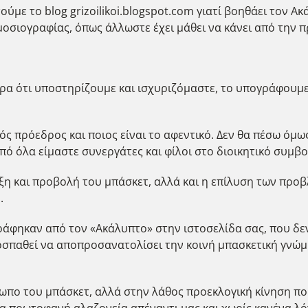
ύμε το blog grizoilikoi.blogspot.com γιατί βοηθάει τον Α
οσιογραφίας, όπως άλλωστε έχει μάθει να κάνει από την π
ερα ότι υποστηρίζουμε και ισχυριζόμαστε, το υπογράφου
ς πρόεδρος και ποιος είναι το αφεντικό. Δεν θα πέσω όμως
 όλα είμαστε συνεργάτες και φίλοι στο διοικητικό συμβού
υξη και προβολή του μπάσκετ, αλλά και η επίλυση των π
.
ράφηκαν από τον «Ακάλυπτο» στην ιστοσελίδα σας, που δε
σπαθεί να αποπροσανατολίσει την κοινή μπασκετική γνώμη
ωπο του μπάσκετ, αλλά στην λάθος προεκλογική κίνηση πο
α πρωτοφανή αλαζονεία απέναντι μας και χωρίς κανένα λόγ