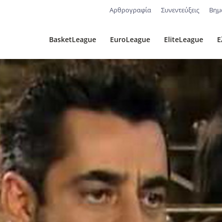
Αρθρογραφία
Συνεντεύξεις
Βημ
BasketLeague
EuroLeague
EliteLeague
Ε