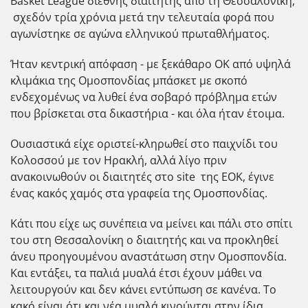
Basket League διεθνής διαιτητής από τη Θεσσαλονίκη,
σχεδόν τρία χρόνια μετά την τελευταία φορά που
αγωνίστηκε σε αγώνα ελληνικού πρωταθλήματος.
Ήταν κεντρική απόφαση - με ξεκάθαρο ΟΚ από υψηλά
κλιμάκια της Ομοσπονδίας μπάσκετ με σκοπό
ενδεχομένως να λυθεί ένα σοβαρό πρόβλημα ετών
που βρίσκεται στα δικαστήρια - και όλα ήταν έτοιμα.
Ουσιαστικά είχε οριστεί-κληρωθεί στο παιχνίδι του
Κολοσσού με τον Ηρακλή, αλλά λίγο πριν
ανακοινωθούν οι διαιτητές στο site της ΕΟΚ, έγινε
ένας κακός χαμός στα γραφεία της Ομοσπονδίας.
Κάτι που είχε ως συνέπεια να μείνει και πάλι στο σπίτι
του στη Θεσσαλονίκη ο διαιτητής και να προκληθεί
άνευ προηγουμένου αναστάτωση στην Ομοσπονδία.
Και εντάξει, τα παλιά μυαλά έτσι έχουν μάθει να
λειτουργούν και δεν κάνει εντύπωση σε κανένα. Το
κακό είναι ότι και νέα μυαλά κινούνται στην ίδια