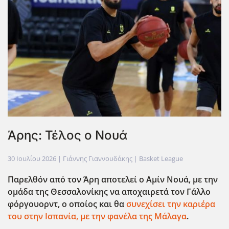
Άρης: Τέλος ο Νουά
30 Ιουλίου 2026
| Γιάννης Γιαννουδάκης |
Basket League
Παρελθόν από τον Άρη αποτελεί ο Αμίν Νουά, με την
ομάδα της Θεσσαλονίκης να αποχαιρετά τον Γάλλο
φόργουορντ, ο οποίος και θα
συνεχίσει την καριέρα
του στην Ισπανία, με την φανέλα της Μάλαγα
.