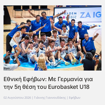
Εθνική Εφήβων: Με Γερμανία για
την 5η θέση του Eurobasket U18
02 Αυγούστου 2026
| Γιάννης Γιαννουδάκης |
Εφήβων