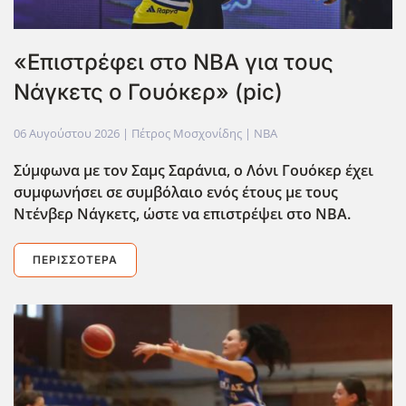
«Επιστρέφει στο ΝΒΑ για τους
Νάγκετς ο Γουόκερ» (pic)
06 Αυγούστου 2026
| Πέτρος Μοσχονίδης |
NBA
Σύμφωνα με τον Σαμς Σαράνια, ο Λόνι Γουόκερ έχει
συμφωνήσει σε συμβόλαιο ενός έτους με τους
Ντένβερ Νάγκετς, ώστε να επιστρέψει στο ΝΒΑ.
ΠΕΡΙΣΣΌΤΕΡΑ