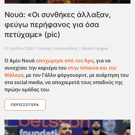
Νουά: «Οι συνθήκες άλλαξαν,
φεύγω περήφανος για όσα
πετύχαμε» (pic)
31 Ιουλίου 2026
| Γιάννης Γιαννουδάκης |
Basket League
Ο Αμίν Νουά
αποχώρησε από τον Άρη
, για να
συνεχίσει την καριέρα του
στην Ισπανία και την
Μάλαγα
, με τον Γάλλο φόργουορντ, με ανάρτηση του
στα social
media
, να αποχαιρετά τους οπαδούς της
πρώην ομάδας του.
ΠΕΡΙΣΣΌΤΕΡΑ