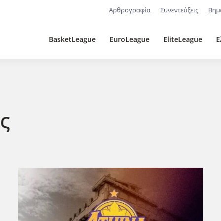
Αρθρογραφία
Συνεντεύξεις
Βημ
BasketLeague
EuroLeague
EliteLeague
Ε
ς