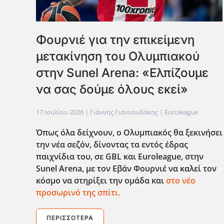
Φουρνιέ για την επικείμενη
μετακίνηση του Ολυμπιακού
στην Sunel Arena: «Ελπίζουμε
να σας δούμε όλους εκεί»
17 Ιουλίου 2026
| Γιάννης Γιαννουδάκης |
Euroleague
Όπως όλα δείχνουν, ο Ολυμπιακός θα ξεκινήσει
την νέα σεζόν, δίνοντας τα εντός έδρας
παιχνίδια του, σε GBL
και Euroleague
, στην
Sunel
Arena
, με τον Εβάν Φουρνιέ να καλεί τον
κόσμο να στηρίξει την ομάδα και
στο νέο
προσωρινό της σπίτι.
ΠΕΡΙΣΣΌΤΕΡΑ