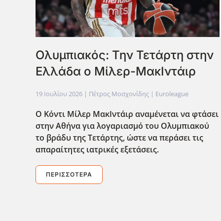
Ολυμπιακός: Την Τετάρτη στην
Ελλάδα ο Μίλερ-ΜακΙντάιρ
19 Ιουλίου 2026
| Πέτρος Μοσχονίδης |
Euroleague
Ο Κόντι Μίλερ ΜακΙντάιρ αναμένεται να φτάσει
στην Αθ΄ηνα για λογαριασμό του Ολυμπιακού
το βράδυ της Τετάρτης, ώστε να περάσει τις
απαραίτητες ιατρικές εξετάσεις.
ΠΕΡΙΣΣΌΤΕΡΑ