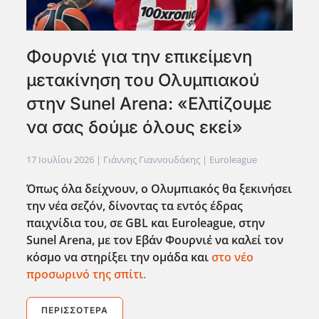
Φουρνιέ για την επικείμενη
μετακίνηση του Ολυμπιακού
στην Sunel Arena: «Ελπίζουμε
να σας δούμε όλους εκεί»
17 Ιουλίου 2026
| Γιάννης Γιαννουδάκης |
Euroleague
Όπως όλα δείχνουν, ο Ολυμπιακός θα ξεκινήσει
την νέα σεζόν, δίνοντας τα εντός έδρας
παιχνίδια του, σε GBL
και Euroleague
, στην
Sunel
Arena
, με τον Εβάν Φουρνιέ να καλεί τον
κόσμο να στηρίξει την ομάδα και
στο νέο
προσωρινό της σπίτι.
ΠΕΡΙΣΣΌΤΕΡΑ