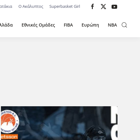
ατάκια
Ο Ακάλυπτος
Superbasket Girl
λλάδα
Εθνικές Ομάδες
FIBA
Ευρώπη
NBA