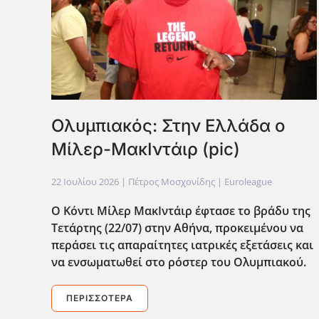
Ολυμπιακός: Στην Ελλάδα ο
Μίλερ-ΜακΙντάιρ (pic)
22 Ιουλίου 2026
| Πέτρος Μοσχονίδης |
Euroleague
Ο Κόντι Μίλερ ΜακΙντάιρ έφτασε το βράδυ της
Τετάρτης (22/07) στην Αθήνα, προκειμένου να
περάσει τις απαραίτητες ιατρικές εξετάσεις και
να ενσωματωθεί στο ρόστερ του Ολυμπιακού.
ΠΕΡΙΣΣΌΤΕΡΑ