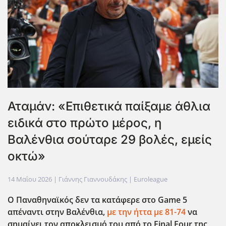
Αταμάν: «Επιθετικά παίξαμε άθλια
ειδικά στο πρώτο μέρος, η
Βαλένθια σούταρε 29 βολές, εμείς
οκτώ»
14 Μαΐου 2026
| Γιάννης Γιαννουδάκης |
Euroleague
Ο Παναθηναϊκός δεν τα κατάφερε στο Game
5
απέναντι στην Βαλένθια,
με την ήττα με 81-74
να
σημαίνει τον αποκλεισμό του από το Final
Four
της