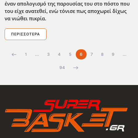
έναν απολογισμό της παρουσίας του στο πόστο που
του είχε ανατεθεί, εν΄ω τόνισε πως αποχωρεί δίχως
να νιώθει πικρία.
ΠΕΡΙΣΣΌΤΕΡΑ
1
…
3
4
5
6
7
8
9
…
94