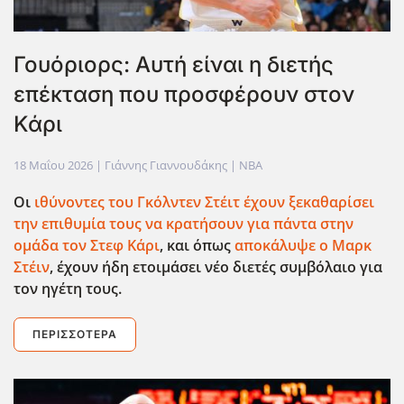
Γουόριορς: Αυτή είναι η διετής
επέκταση που προσφέρουν στον
Κάρι
18 Μαΐου 2026
| Γιάννης Γιαννουδάκης |
NBA
Οι
ιθύνοντες του Γκόλντεν Στέιτ έχουν ξεκαθαρίσει
την επιθυμία τους να κρατήσουν για πάντα στην
ομάδα τον Στεφ Κάρι
, και όπως
αποκάλυψε ο Μαρκ
Στέιν
, έχουν ήδη ετοιμάσει νέο διετές συμβόλαιο για
τον ηγέτη τους.
ΠΕΡΙΣΣΌΤΕΡΑ