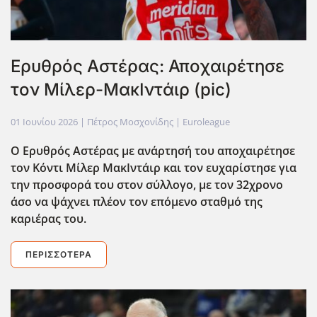
Ερυθρός Αστέρας: Αποχαιρέτησε
τον Μίλερ-ΜακΙντάιρ (pic)
01 Ιουνίου 2026
| Πέτρος Μοσχονίδης |
Euroleague
Ο Ερυθρός Αστέρας με ανάρτησή του αποχαιρέτησε
τον Κόντι Μίλερ ΜακΙντάιρ και τον ευχαρίστησε για
την προσφορά του στον σύλλογο, με τον 32χρονο
άσο να ψάχνει πλέον τον επόμενο σταθμό της
καριέρας του.
ΠΕΡΙΣΣΌΤΕΡΑ