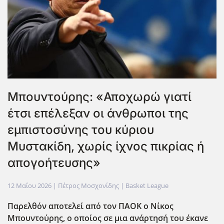
Μπουντούρης: «Αποχωρώ γιατί
έτσι επέλεξαν οι άνθρωποι της
εμπιστοσύνης του κύριου
Μυστακίδη, χωρίς ίχνος πικρίας ή
απογοήτευσης»
12 Μαΐου 2026
| Πέτρος Μοσχονίδης |
Basket League
Παρελθόν αποτελεί από τον ΠΑΟΚ ο Νίκος
Μπουντο΄υρης, ο οποίος σε μια ανάρτησή του έκανε