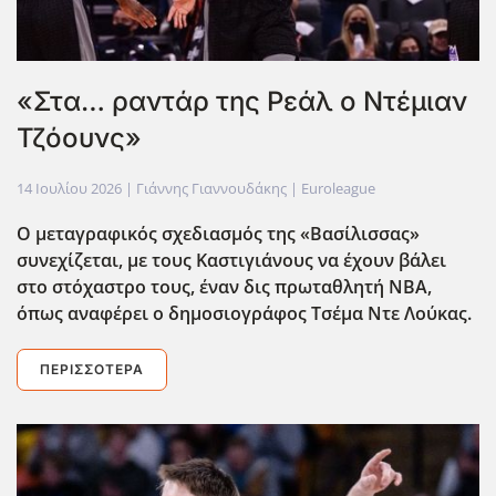
«Στα… ραντάρ της Ρεάλ ο Ντέμιαν
Τζόουνς»
14 Ιουλίου 2026
| Γιάννης Γιαννουδάκης |
Euroleague
Ο μεταγραφικός σχεδιασμός της «Βασίλισσας»
συνεχίζεται, με τους Καστιγιάνους να έχουν βάλει
στο στόχαστρο τους, έναν δις πρωταθλητή ΝΒΑ,
όπως αναφέρει ο δημοσιογράφος Τσέμα Ντε Λούκας.
ΠΕΡΙΣΣΌΤΕΡΑ