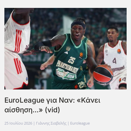
ΕuroLeague για Ναν: «Κάνει
αίσθηση...» (vid)
25 Ιουλίου 2026
| Γιάννης Σιαβελής |
Euroleague