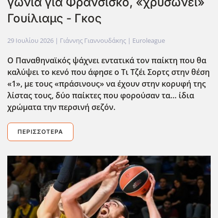
γωνιά για Φρανσίσκο, «χρυσώνει»
Γουίλιαμς - Γκος
29 Ιουλίου 2026
| Γιάννης Γιαννουδάκης |
Euroleague
Ο Παναθηναϊκός ψάχνει εντατικά τον παίκτη που θα
καλύψει το κενό που άφησε ο Τι Τζέι Σορτς στην θέση
«1», με τους «πράσινους» να έχουν στην κορυφή της
λίστας τους, δύο παίκτες που φορούσαν τα… ίδια
χρώματα την περσινή σεζόν.
ΠΕΡΙΣΣΌΤΕΡΑ