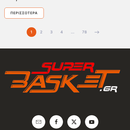
ΠΕΡΙΣΣΌΤΕΡΑ
1
2
3
4
…
78