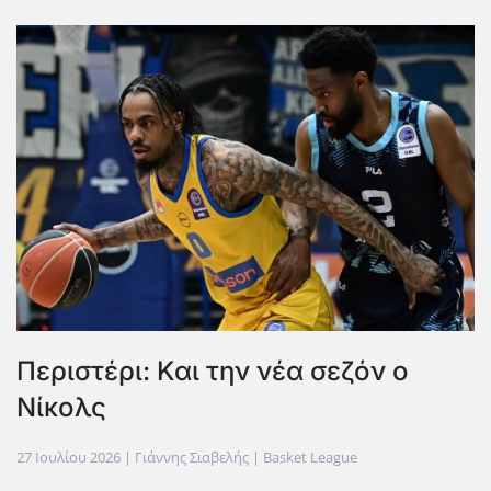
Περιστέρι: Και την νέα σεζόν ο
Νίκολς
27 Ιουλίου 2026
| Γιάννης Σιαβελής |
Basket League