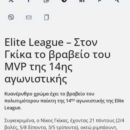
Elite League – Στον
Γκίκα το βραβείο του
MVP της 14ης
αγωνιστικής
Κυανέρυθρο χρώμα έχει το βραβείο του
ης
πολυτιμότερου παίκτη της 14
αγωνιστικής της Elite
League
.
Συγκεκριμένα, ο Νίκος Γκίκας, έχοντας 21 πόντους (2/4
βολές, 5/8 δίποντα, 3/5 τρίποντα), οκτώ ριμπάουντ,