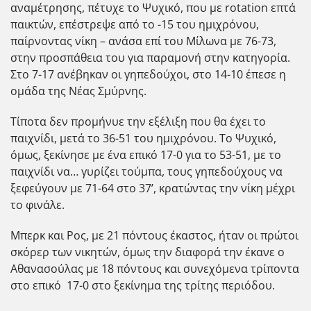
αναμέτρησης, πέτυχε το Ψυχικό, που με rotation επτά
παικτών, επέστρεψε από το -15 του ημιχρόνου,
παίρνοντας νίκη – ανάσα επί του Μίλωνα με 76-73,
στην προσπάθεια του για παραμονή στην κατηγορία.
Στο 7-17 ανέβηκαν οι γηπεδούχοι, στο 14-10 έπεσε η
ομάδα της Νέας Σμύρνης.
Τίποτα δεν προμήνυε την εξέλιξη που θα έχει το
παιχνίδι, μετά το 36-51 του ημιχρόνου. Το Ψυχικό,
όμως, ξεκίνησε με ένα επικό 17-0 για το 53-51, με το
παιχνίδι να… γυρίζει τούμπα, τους γηπεδούχους να
ξεφεύγουν με 71-64 στο 37’, κρατώντας την νίκη μέχρι
το φινάλε.
Μπερκ και Ρος, με 21 πόντους έκαστος, ήταν οι πρώτοι
σκόρερ των νικητών, όμως την διαφορά την έκανε ο
Αθανασούλας με 18 πόντους και συνεχόμενα τρίποντα
στο επικό 17-0 στο ξεκίνημα της τρίτης περιόδου.