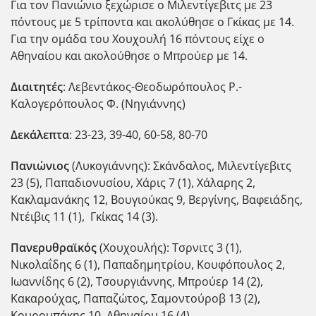
Για τον Πανιώνιο ξεχώρισε ο Μιλεντίγεβιτς με 23
πόντους με 5 τρίποντα και ακολύθησε ο Γκίκας με 14.
Για την ομάδα του Χουχουλή 16 πόντους είχε ο
Αθηναίου και ακολούθησε ο Μπρούερ με 14.
Διαιτητές
: Λεβεντάκος-Θεοδωρόπουλος Ρ.-
Καλογερόπουλος Φ. (Νηγιάννης)
Δεκάλεπτα
: 23-23, 39-40, 60-58, 80-70
Πανιώνιος
(Λυκογιάννης): Σκάνδαλος, Μιλεντίγεβιτς
23 (5), Παπαδιονυσίου, Χάρις 7 (1), Χάλαρης 2,
Κακλαμανάκης 12, Βουγιούκας 9, Βεργίνης, Βαφειάδης,
Ντέιβις 11 (1), Γκίκας 14 (3).
Πανερυθραϊκός
(Χουχουλής): Τσρνιτς 3 (1),
Νικολαΐδης 6 (1), Παπαδημητρίου, Κουφόπουλος 2,
Ιωαννίδης 6 (2), Τσουργιάννης, Μπρούερ 14 (2),
Κακαρούχας, Παπαζώτος, Σαμοντούροβ 13 (2),
Κουρουπάκης 10, Αθηναίου 16 (4).