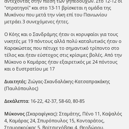
αντέχοντας στην πίεση των γηπεδούχων. Στο 12-12 οι
"στρατηγοί" και στο 13-11 βρίσκεται η ομάδα της
Μυκόνου που μετά την νίκη επί του Πανιωνίου
μετράει 3 συνεχόμενες ήττες.
Ο Κόης και ο Σανδράμης ήταν οι κορυφαίοι για τους
νικητές με 19 πόντους αλλά πολύ καταλυτικός ήταν ο
Καρακώστας που πέτυχε το σημαντικό τρίποντο στο
τέλος και ήταν εύστοχος στις κρίσιμες βολές. Από την
Μύκονο ο Καμάρας ήταν εξαιρετικός με 24 πόντους
και ο Ευστρατίου με 17
Διαιτητές
: Ζιώγας-Σκανδαλάκης-Κατσαπρακάκης
(Παυλόπουλος)
Δεκάλεπτα
: 16-22, 42-37, 58-60, 80-85
Μύκονος
(Σκαραφίγκας): Σταμάτης, Πένο 11, Καψαλός
4, Καμάρας 24, Σπυρόπουλος 15, Κονταράτος,
Σταυρακούκας 5, Βοϊτσιεχόβσκι 4, Θεοδώρου,