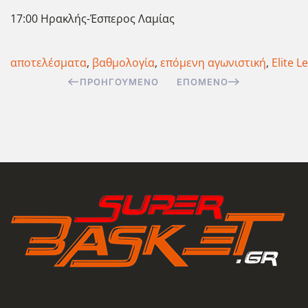
17:00 Ηρακλής-Έσπερος Λαμίας
αποτελέσματα
,
βαθμολογία
,
επόμενη αγωνιστική
,
Elite L
ΠΡΟΗΓΟΎΜΕΝΟ
ΕΠΌΜΕΝΟ