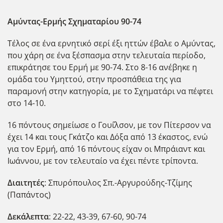
Αμύντας-Ερμής Σχηματαρίου 90-74
Τέλος σε ένα ερνητικό σερί έξι ηττών έβαλε ο Αμύντας,
που χάρη σε ένα ξέσπασμα στην τελευταία περίοδο,
επικράτησε του Ερμή με 90-74. Στο 8-16 ανέβηκε η
ομάδα του Υμηττού, στην προσπάθεια της για
παραμονή στην κατηγορία, με το Σχηματάρι να πέφτει
στο 14-10.
16 πόντους σημείωσε ο Γου΄ίλσον, με τον Πίτερσον να
έχει 14 και τους Γκάτζο και Δόξα από 13 έκαστος, ενώ
για τον Ερμή, από 16 πόντους είχαν οι Μπράιαντ και
Ιωάννου, με τον τελευταίο να έχει πέντε τρίποντα.
Διαιτητές
: Σπυρόπουλος Σπ.-Αργυρούδης-Τζίμης
(Παπάντος)
Δεκάλεπτα
: 22-22, 43-39, 67-60, 90-74