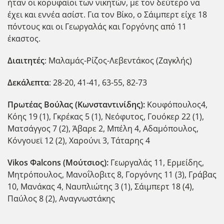
ήταν οι κορυφαίοι των νικητών, με τον δεύτερο να
έχει και εννέα ασίστ. Για τον Βίκο, ο Σάιμπερτ είχε 18
πόντους και οι Γεωργαλάς και Γοργόνης από 11
έκαστος.
Διαιτητές
: Μαλαμάς-Ρίζος-Λεβεντάκος (Ζαγκλής)
Δεκάλεπτα
: 28-20, 41-41, 63-55, 82-73
Πρωτέας Βούλας (Κωνσταντινίδης):
Κουφόπουλος4,
Κόης 19 (1), Γκρέκας 5 (1), Νεόφυτος, Γουόκερ 22 (1),
Ματσάγγος 7 (2), Άβαρε 2, Μπέλη 4, Αδαμόπουλος,
Κόνγουεϊ 12 (2), Χαρούνι 3, Τάταρης 4
Vikos Φalcons (Μούτσιος):
Γεωργαλάς 11, Ερμείδης,
Μητρόπουλος, Μανοΐλοβιτς 8, Γοργόνης 11 (3), Γράβας
10, Μανάκας 4, Ναυπλιώτης 3 (1), Σάιμπερτ 18 (4),
Παύλος 8 (2), Αναγνωστάκης