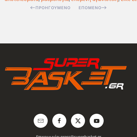
ΠΡΟΗΓΟΎΜΕΝΟ
ΕΠΌΜΕΝΟ
Επικοινωνία:
press@superbasket.gr