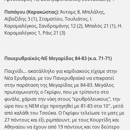
Παπάγου (Καρακώστας):
Άνταμς 8, Μπιλάλης,
Αϊβαζίδης 3 (1), Σταματίου, Τουλιάτος, Ι.
Καραμαλέγκος, Σανδραμάνης 12 (2), Μπαλός 21 (1), Η.
Καραμαλέγκος 1, Ράις 21 (3)
Πανερυθραϊκός-ΝΕ Μεγαρίδος 84-83 (κ.α. 71-71)
Παιχνίδι... ακατάλληλο για καρδιακούς είχαμε στην
Νέα Ερυθραία, με τον Πανερυθραϊκό να επικρατεί
στην παράταση της Μεγαρίδας με 84-83. Μεγάλος
πρωταγωνιστής ο Γκρίφιν, που με τρίποντο στο
φινάλε, χάρισε την νίκη στους "ερυθρόλευκους", την
ώρα που η ΝΕΜ είχε προηγηθεί με 81-83 στα 10'', μετά
από καλάθι του Τσο΄ύκα. Ο Γκρίφιν τελείωσε το ματς με
27 πόντους και έξι ριμπάουντ, με τους Κουρτίδη και
Αθηναίου να έχουν από 19 πόντους και τον δεύτερο