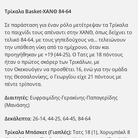
Τρίκαλα
Basket
-ΧΑΝΘ 84-64
Σε παράσταση για έναν ρόλο μετέτρεψαν τα Τρίκαλα
το παιχνίδι τους απέναντι στην ΧΑΝΘ, όπως δείχνει το
τελικό 84-64, με τους γηπεδούχους να... τελειώνουν
την υπόθεση νίκη από το ημίχρονο, όταν και
προηγήθηκαν με +19 (44-25). Ο Τατς με 18 πόντους
ήταν ο πρώτος σκόρερ των Τρικάλων, με
τον Οκεκουόγεν να προσθέτει 16, ενώ για την ομάδα
της Θεσσαλονίκης, ο Γεωργ΄ίου είχε 21 πόντους με
πέντε τρίποντα.
Διαιτητές
: Ευφραιμίδης-Γερακίνης-Παπαγερίδης
(Μανάσης)
Δεκάλεπτα
: 26-14, 44-25, 64-45, 84-64
Τρίκαλα Μπάσκετ (Γιαπλές):
Τατς 18 (1), Χορνμπάκλ 8