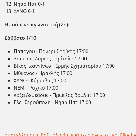
Νήαρ Ηστ 0-1
ΧΑΝΘ 0-1
Η επόμενη αγωνιστική (2η):
Σάββατο 1/10
Παπάγου - Πανερυθραϊκός 17:00
Έσπερος Λαμίας - Τρίκαλα 17:00
Βίκος Ιωαννίνων - Ερμής Σχηματαρίου 17:00
Μύκονος - Ηρακλής 17:00
ΧΑΝΘ - Κόροιβος 17:00
ΝΕΜ - Ψυχικό 17:00
Δόξα Λευκάδας - Πρωτέας Βούλας 17:00
Ελευθερούπολη - Νήαρ Ηστ 17:00
αποτελέσματα
,
βαθμολογία
,
επόμενη αγωνιστική
,
Elite L