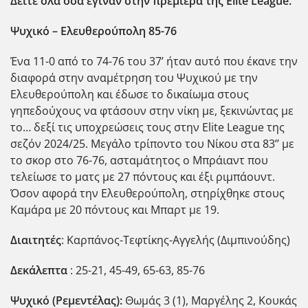
Δείτε όλα όσα έγιναν στην πρεμιέρα της Elite
League
.
Ψυχικό – Ελευθερούπολη 85-76
Ένα 11-0 από το 74-76 του 37’ ήταν αυτό που έκανε την
διαφορά στην αναμέτρηση του Ψυχικού με την
Ελευθερούπολη και έδωσε το δικαίωμα στους
γηπεδούχους να φτάσουν στην νίκη με, ξεκινώντας με
το… δεξί τις υποχρεώσεις τους στην Elite League της
σεζόν 2024/25. Μεγάλο τρίποντο του Νίκου στα 83’’ με
το σκορ στο 76-76, ασταμάτητος ο Μπράιαντ που
τελείωσε το ματς με 27 πόντους και έξι ριμπάουντ.
Όσον αφορά την Ελευθερούπολη, στηρίχθηκε στους
Καμάρα με 20 πόντους και Μπαρτ με 19.
Διαιτητές
: Καρπάνος-Τεφτίκης-Αγγελής (Διμπινούδης)
Δεκάλεπτα
: 25-21, 45-49, 65-63, 85-76
Ψυχικό (Ρεμεντέλας):
Θωμάς 3 (1), Μαργέλης 2, Κουκάς