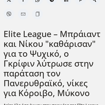
Elite League – Μπράιαντ
και Νίκου "καθάρισαν"
για το Ψυχικό, ο
Γκρίφιν λύτρωσε στην
παράταση τον
Πανερυθραϊκό, νίκες
για Κόροιβο, Μύκονο