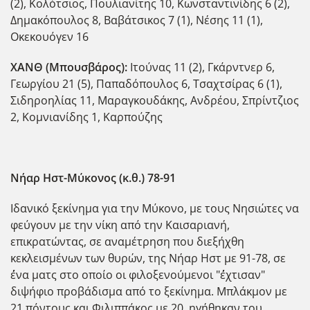
(2), Κολότσιος, Πουλιανίτης 10, Κωνσταντινίδης 6 (2),
Δημακόπουλος 8, Βαβάτσικος 7 (1), Νέσης 11 (1),
Οκεκουόγεν 16
ΧΑΝΘ (Μπουσβάρος):
Ιτούνας 11 (2), Γκάρντνερ 6,
Γεωργίου 21 (5), Παπαδόπουλος 6, Τσαχτσίρας 6 (1),
Σιδηροηλίας 11, Μαραγκουδάκης, Ανδρέου, Σπρίντζιος
2, Κομνιανίδης 1, Καρπούζης
Νήαρ Ηστ-Μύκονος (κ.θ.) 78-91
Ιδανικό ξεκίνημα για την Μύκονο, με τους Νησιώτες να
φεύγουν με την νίκη από την Καισαριανή,
επικρατώντας, σε αναμέτρηση που διεξήχθη
κεκλεισμένων των θυρών, της Νήαρ Ηστ με 91-78, σε
΄΄ένα ματς στο οποίο οι φιλοξενούμενοι "΄΄έχτισαν"
διψήφιο προβάδισμα από το ξεκίνημα. Μπλάκμον με
21 πόντους και Φιλιππάκος με 20, ηγήθηκαν του