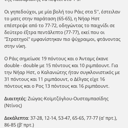
Οι γηπεδούχοι, με μία βολή του Ράις στα 5'', έστειλαν
το ματς στην παράταση (65-65), η Νήαρ Ηστ
επέστρεψε από το 77-72, οδηγώντας το παιχνίδι σε
δεύτερο έξτρα πεντάλεπτο (77-77), εκεί που οι
"Στρατηγοί" εμφανίστηκαν πιο ψύχραιμοι, φτάνοντας
στην νίκη.
Ο Ράις σημείωσε 19 πόντους και ο Άνταμς έκανε
double - double με 15 πόντους και 10 ριμπάουντ. Για
την Νήαρ Ηστ, ο Καλανιώτης ήταν συγκλονιστικός με
31 πόντους και 11 ριμπάουντ, ο Δέλγας είχε 16
πόντους και ο Ρος 13 πόντους και 16 ριμπάουντ.
Διαιτητές
: Ζιώγας-Κοϊμτζόγλου-Ουσταμπασίδης
(Ντίνος)
Δεκάλεπτα
: 37-28, 12-14, 53-47, 65-65, 77-77 (α’ πρτ.),
86-85 (β’ πρτ.)