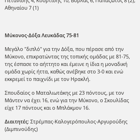
Πετανίδης 4, Κουρτίδης 10, Βύρλας 6, Παπαζώτος 8 (2),
Αθηναίου 7 (1)
Μύκονος-Δόξα Λευκάδας 75
-81
Μεγάλο "διπλό" για την Δόξα, που πέρασε από την
Μύκονο, επικρατώντας της τοπικής ομάδας με 81-75,
της έσπασε το αήττητο και έμεινε η ίδια η μοναδική
ομάδα χωρίς ήττα, καθώς ανέβηκε στο 3-0 και ενώ
εκκρεμεί το παιχνίδι με τον Ηρακλή.
Σπουδαίος ο Ματαλιωτάκης με 23 πόντους, με τον
Μάντεν να έχει 16, ενώ για την Μύκονο, ο Σκουλίδας
είχε 17 πόντους και ο Μπλάκμον 16.
Διαιτητές
: Στρέμπας-Καλογερόπουλος-Αργυρούδης
(Διμπινούδης)