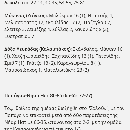
Δεκάλεπτα
: 22-14, 40-35, 54-55, 75-81
Μύκονος (Ζιάγκος):
Μπλάκμον 16 (1), Ντιπτσής 4,
Μελισσαράτος 12, Σκουλίδας 17 (2), Πόζογλου 2,
Σλέιτερ 3, Δεϊμέζης 4, Σύλλας 2, Κανονίδης 8 (2),
Ευστρατίου 7
Δόξα Λευκάδας (Καλαμπάκος):
Σκάνδαλος, Μάντεν 16
(1), Χατζηκυριακίδης, Σαχπατζίδης 13 (1), Πετανίδης,
Σμιθ 7 (1), Γκάτζο 13 (2), Καραγεωργίου 8 (1),
Μαυροειδάκος 1, Ματαλιωτάκης 23 (2)
Παπάγου-Νήαρ Ηστ 86-85 (65-65, 77-77)
Το.,.. θρίλερ της ημέρας διεξήχθη στο "Σαλούν", με τον
Παπάγο να επικρατεί μετά από δύο παρατάσεις της
Νήαρ Ηστ με 86-85, φτάνοντας στο 2-2, με την ομάδα
της Καισαριανής να πέφτει στο 1-3.