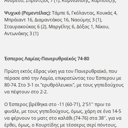
Ανδρέου, Σπρίντζιος 7 (1), Κομνιανίδης, Καρπούζης
Ψυχικό (Ρεμεντέλας):
Τάμπε 6, Γκόλαντας, Κουκάς 4,
Μπράιαντ 16, Διαμαντάκος 16, Ναούμης 3 (1),
Σταυρακούκας 6 (2), Μαργέλης 6, Δόξας 1, Νίκου,
Αντωνάκης 3 (1)
Έσπερος Λαμίας-Πανερυθραϊκός 74-80
Πρώτη εκτός έδρας νίκη για τον Πανερυθραϊκό, που
πέρασε από την Λαμία, επικρατώντας του Έσπερου με
80-74. Στο 3-1 οι "ερυθρόλευκοι", με τους γηπεδούχους
να πέφτουν στο 2-2.
Ο Έσπερος βρέθηκα στο -11 (60-71), 2'51'' πριν το
φινάλε, με τους γηπεδούχους, όμως, χάρη σε ένα 14-5
να φέρνουν το ματς στο καλάθι (74-76) στα 38'', για να
έρθει, όμως, ο Κουρτίδης με τέσσερις σερί πόντους,