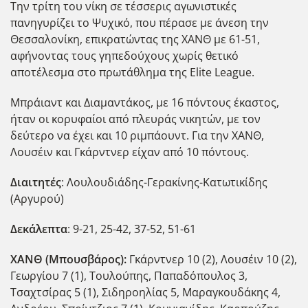
Την τρίτη του νίκη σε τέσσερις αγωνιστικές
πανηγυρίζει το Ψυχικό, που πέρασε με άνεση την
Θεσσαλονίκη, επικρατώντας της ΧΑΝΘ με 61-51,
αφήνοντας τους γηπεδούχους χωρίς θετικό
αποτέλεσμα στο πρωτάθλημα της Elite League.
Μπράιαντ και Διαμαντάκος, με 16 πόντους έκαστος,
ήταν οι κορυφαίοι από πλευράς νικητών, με τον
δεύτερο να έχει και 10 ριμπάουντ. Για την ΧΑΝΘ,
Λουσέιν και Γκάρντνερ είχαν από 10 πόντους.
Διαιτητές
: Λουλουδιάδης-Γερακίνης-Κατωτικίδης
(Αργυρού)
Δεκάλεπτα
: 9-21, 25-42, 37-52, 51-61
ΧΑΝΘ (Μπουσβάρος):
Γκάρντνερ 10 (2), Λουσέιν 10 (2),
Γεωργίου 7 (1), Τουλούπης, Παπαδόπουλος 3,
Τσαχτσίρας 5 (1), Σιδηροηλίας 5, Μαραγκουδάκης 4,