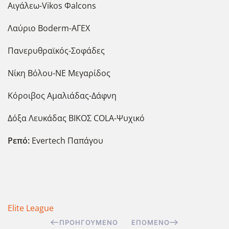
Αιγάλεω-Vikos Φalcons
Λαύριο Boderm-ΑΓΕΧ
Πανερυθραϊκός-Σοφάδες
Νίκη Βόλου-ΝΕ Μεγαρίδος
Κόροιβος Αμαλιάδας-Δάφνη
Δόξα Λευκάδας ΒΙΚΟΣ COLA-Ψυχικό
Ρεπό:
Evertech Παπάγου
Elite League
ΠΡΟΗΓΟΎΜΕΝΟ
ΕΠΌΜΕΝΟ