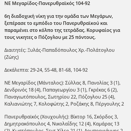
ΝΕ Μεγαρίδος-Πανερυθραϊκός 104-92
6η διαδοχικ΄η νίκη για την ομάδα των Μεγάρων,
ξεπέρασε το εμπόδιο του Πανερυθραϊκού και
παραμένει στο κόλπο της τετράδας. Κορυφαίος για
τους νικητες ο Πόζογλου με 25 πόντους.
Διαιτητές: Ξυλάς-Παπαδόπουλος Χρ.-Πολάτογλου
(Ζώης)
Δεκάλεπτα: 29-24, 55-48, 81-68, 104-92
ΝΕ Μεγαρίδος (Μάνταλος): Σύλλας 8, Πανολίας 3 (1),
Δενδρινός 18 (4), Παπαγεωργίου 3 (1), Γκρέκας 6 (2),
Παναγιωτόπουλος, Σωτηρίου 22, Πόζογλου 25 (4),
Καλιανιώτης 7, Κολοφώτης 2, Ροζάκης 8, Πέργουλης 2
Πανερυθραϊκός (Χουχουλής): Βίκτορ 16, Σκόρδος 3,
Δημητρακόπουλος 4, Νικολαΐδης 12 (4), Καμάρας 13
(2), Κωστόπουλος, Σεντ Χίλερ 21 (1), Δομπρογιάννης 2,