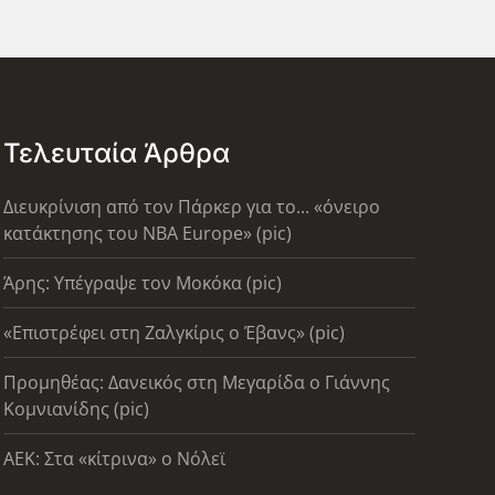
Τελευταία Άρθρα
Διευκρίνιση από τον Πάρκερ για το... «όνειρο
κατάκτησης του ΝΒΑ Europe» (pic)
Άρης: Υπέγραψε τον Μοκόκα (pic)
«Επιστρέφει στη Ζαλγκίρις ο Έβανς» (pic)
Προμηθέας: Δανεικός στη Μεγαρίδα ο Γιάννης
Κομνιανίδης (pic)
AEK: Στα «κίτρινα» ο Νόλεϊ