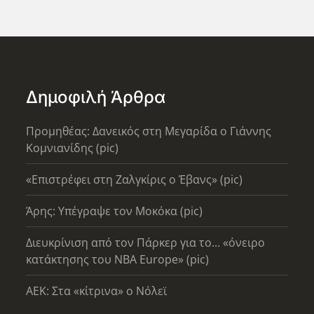
Δημοφιλή Άρθρα
Προμηθέας: Δανεικός στη Μεγαρίδα ο Γιάννης
Κομνιανίδης (pic)
«Επιστρέφει στη Ζαλγκίρις ο Έβανς» (pic)
Άρης: Υπέγραψε τον Μοκόκα (pic)
Διευκρίνιση από τον Πάρκερ για το... «όνειρο
κατάκτησης του ΝΒΑ Europe» (pic)
AEK: Στα «κίτρινα» ο Νόλεϊ