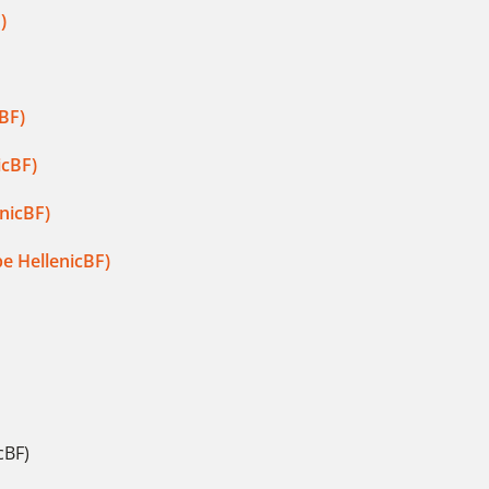
)
BF)
icBF)
nicBF)
e HellenicBF)
cBF)