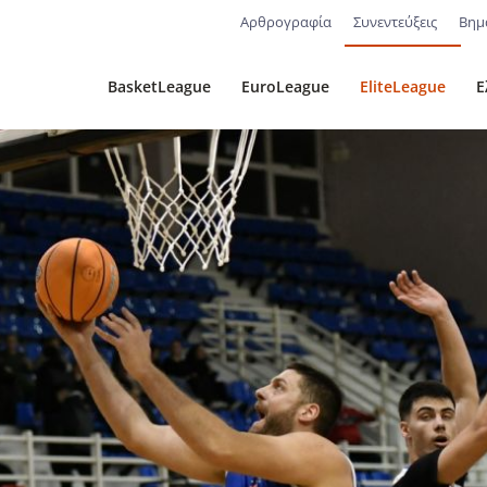
Αρθρογραφία
Συνεντεύξεις
Βημ
BasketLeague
EuroLeague
EliteLeague
Ε