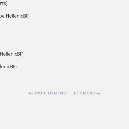
rts)
e HellenicBF)
HellenicBF)
lenicBF)
ΠΡΟΗΓΟΎΜΕΝΟ
ΕΠΌΜΕΝΟ