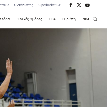
ατάκια
Ο Ακάλυπτος
Superbasket Girl
λλάδα
Εθνικές Ομάδες
FIBA
Ευρώπη
NBA