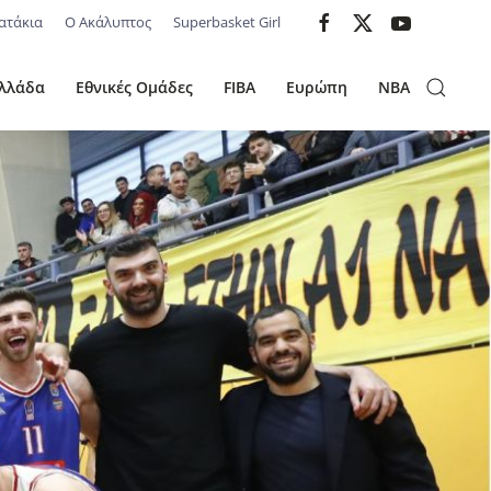
ατάκια
Ο Ακάλυπτος
Superbasket Girl
λλάδα
Εθνικές Ομάδες
FIBA
Ευρώπη
NBA