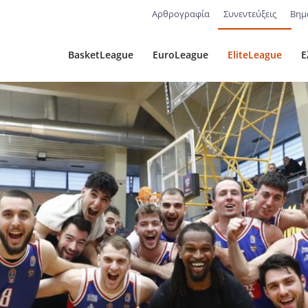
Αρθρογραφία
Συνεντεύξεις
Βημ
BasketLeague
EuroLeague
EliteLeague
Ε