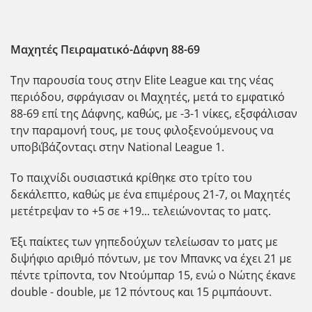
Μαχητές Πειραματικό-Δάφνη 88-69
Την παρουσία τους στην Elite League και της νέας
περιόδου, σφράγισαν οι Μαχητές, μετά το εμφατικό
88-69 επί της Δάφνης, καθώς, με -3-1 νίκες, εξσφάλισαν
την παραμονή τους, με τους φιλοξενούμενους να
υποβ΄ιβάζονταςι στην National League 1.
Το παιχνίδι ουσιαστικά κρίθηκε στο τρίτο του
δεκάλεπτο, καθώς με ένα επιμέρους 21-7, οι Μαχητές
μετέτρεψαν το +5 σε +19... τελειώνοντας το ματς.
Έξι παίκτες των γηπεδούχων τελείωσαν το ματς με
διψήφιο αριθμό πόντων, με τον Μπανκς να έχει 21 με
πέντε τρίποντα, τον Ντούμπαρ 15, ενώ ο Νώτης έκανε
double - double, με 12 πόντους και 15 ριμπάουντ.