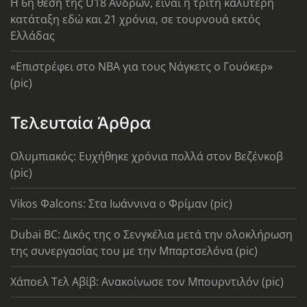
Η 6η θέση της U18 Ανδρών, είναι η τρίτη καλύτερη
κατάταξη εδώ και 21 χρόνια, σε τουρνουά εκτός
Ελλάδας
«Επιστρέφει στο ΝΒΑ για τους Νάγκετς ο Γουόκερ»
(pic)
Τελευταία Άρθρα
Ολυμπιακός: Ευχήθηκε χρόνια πολλά στον Βεζένκοβ
(pic)
Vikos Φalcons: Στα Ιωάννινα ο Φρίμαν (pic)
Dubai BC: Δικός της ο Σενγκέλια μετά την ολοκλήρωση
της συνεργασίας του με την Μπαρτσελόνα (pic)
Χάποελ Τελ Αβίβ: Ανακοίνωσε τον Μπουρντιλόν (pic)