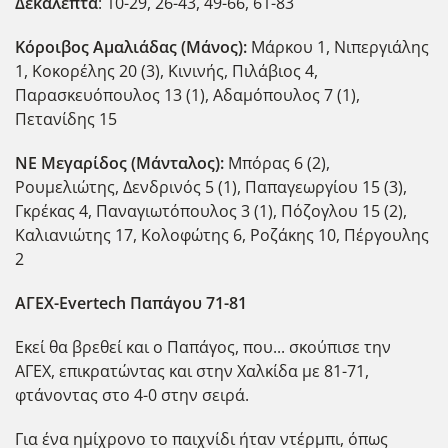
Δεκάλεπτα
: 10-29, 26-43, 49-66, 61-83
Κόροιβος Αμαλιάδας (Μάνος):
Μάρκου 1, Νιπεργιάλης
1, Κοκορέλης 20 (3), Κινινής, Πιλάβιος 4,
Παρασκευόπουλος 13 (1), Αδαμόπουλος 7 (1),
Πετανίδης 15
ΝΕ Μεγαρίδος (Μάνταλος):
Μπόρας 6 (2),
Ρουμελιώτης, Δενδρινός 5 (1), Παπαγεωργίου 15 (3),
Γκρέκας 4, Παναγιωτόπουλος 3 (1), Πόζογλου 15 (2),
Καλιανιώτης 17, Κολοφώτης 6, Ροζάκης 10, Πέργουλης
2
ΑΓΕΧ-
Evertech
Παπάγου 71-81
Εκεί θα βρεθεί και ο Παπάγος, που... σκούπισε την
ΑΓΕΧ, επικρατώντας και στην Χαλκίδα με 81-71,
φτάνοντας στο 4-0 στην σειρά.
Για ένα ημίχρονο το παιχνίδι ήταν ντέρμπι, όπως