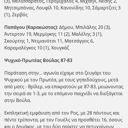
(3), Μελισσαράτος, Γερομιχαλός 4, Μιχαήλ, Νέσης 2,
Μητσιμπόνας, Λουφίλ 10, Κανονίδης 10, Σάμαρτζιτς 3
(1), Ζερβός
Παπάγου (Καρακώστας):
Δήμου, Μπιλάλης 20 (3),
Άντερτον 19, Μερμίγκης 11 (2), Μαλέλης 3 (1),
Σκούρτης 1, Ντιμανότσι 11, Ματσάγγος 6,
Καραμαλέγκος 10 (1), Χουγκάζ
Ψυχικό-Πρωτέας Βούλας 87-83
Παράταση στην... αγωνία είχαμε στο ζευγάρι του
Ψυχικού με τον Πρωτέα, με τους γηπεδούχους, μετά
από ματς - θρίλερ, να επικρατούν με 87-83, μειώνοντας
την σειρά σε 1-3, με το επόμενο παιχνίδι να διεξάγεται
στην Βούλα.
Εκπληκτική εμφάνιση από τον Ρος, με 28 πόντους και
πέντε τρίποντα, με τον Γουέλς να προσθέτει 16, όσους
και ο Δημάκος, με του δύο παίκτες να πετυχαίνουν