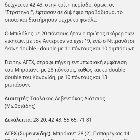
δείχνει το 42-43, στην τρίτη περίοδο, όμως, οι
"Στρατηγοί", έφτασαν σε διψήφιο προβάδισμα, το
οποίο και διατήρησαν μέχρι το φινάλε.
Ο Μπιλάλης με 20 πόντους ήταν ο πρώτος σκόρερ των
νικητών, με τον Άντερτον να έχει 19, ενώ ο Ντιμανότσι
έκανε double - double με 11 πόντους και 10 ριμπάουντ.
Για την ΑΓΕΧ, στράφι πήγε η εντυπωσιακή εμφάνιση
του Μπράιαντ, με 28 πόντους, καθώς και το double -
double του Κανονίδη, με 10 πόντους και 13
ριμπάουντ.
Διαιτητές
: Τσολάκος-Λεβεντάκος-Λιότσιος
(Μωϋσιάδης)
Δεκάλεπτα
: 28-20, 42-43, 55-65, 71-81
ΑΓΕΧ (Συμεωνίδης):
Μπράιαντ 28 (2), Παπαρέγκας 14