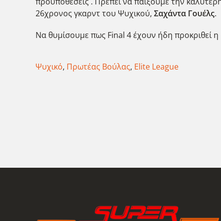
προϋποθέσεις . Πρέπει να παίξουμε την καλύτερη
26χρονος γκαρντ του Ψυχικού,
Σαχάντα Γουέλς
.
Να θυμίσουμε πως Final 4 έχουν ήδη προκριθεί η 
Ψυχικό
,
Πρωτέας Βούλας
,
Elite League