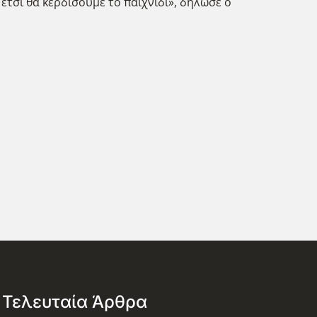
έτσι θα κερδίσουμε το παιχνίδι», δήλωσε ο
Τελευταία Άρθρα