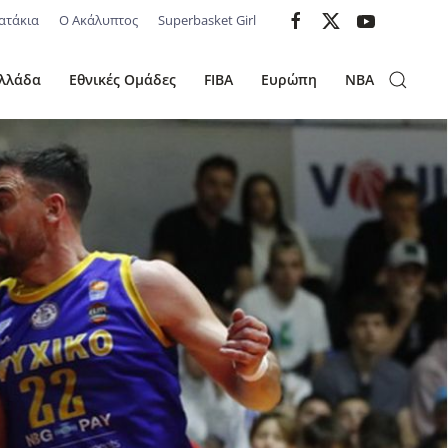
ατάκια
Ο Ακάλυπτος
Superbasket Girl
λλάδα
Εθνικές Ομάδες
FIBA
Ευρώπη
NBA