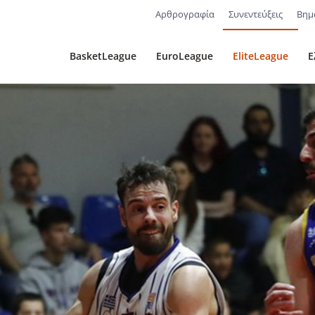
Αρθρογραφία
Συνεντεύξεις
Βημ
BasketLeague
EuroLeague
EliteLeague
Ε