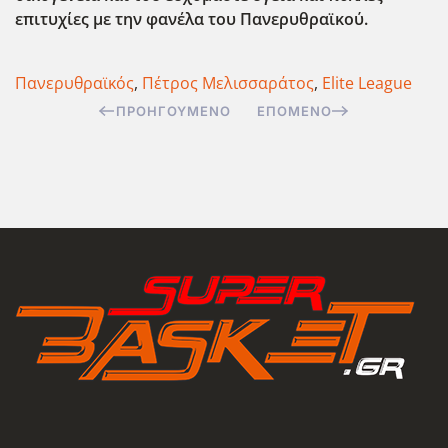
επιτυχίες με την φανέλα του Πανερυθραϊκού.
Πανερυθραϊκός
,
Πέτρος Μελισσαράτος
,
Elite League
ΠΡΟΗΓΟΎΜΕΝΟ
ΕΠΌΜΕΝΟ