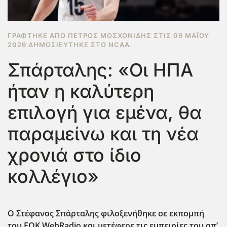
ΓΡΆΦΤΗΚΕ ΑΠΌ ΠΈΤΡΟΣ ΜΟΣΧΟΝΊΔΗΣ ΣΤΙΣ
09 ΜΑΪ́ΟΥ
2026
ΔΗΜΟΣΙΕΎΤΗΚΕ ΣΤΟ
NCAA
.
Σπάρταλης: «Οι ΗΠΑ
ήταν η καλύτερη
επιλογή για εμένα, θα
παραμείνω και τη νέα
χρονιά στο ίδιο
κολλέγιο»
Ο Στέφανος Σπάρταλης φιλοξενήθηκε σε εκπομπή
του ΕΟΚ WebRadio
και μετέφερε τις εμπειρίες του απ’