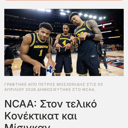
ΓΡΆΦΤΗΚΕ ΑΠΌ ΠΈΤΡΟΣ ΜΟΣΧΟΝΊΔΗΣ ΣΤΙΣ
05
ΑΠΡΙΛΊΟΥ 2026
ΔΗΜΟΣΙΕΎΤΗΚΕ ΣΤΟ
NCAA
.
NCAA: Στον τελικό
Κονέκτικατ και
Μίσιγκαν