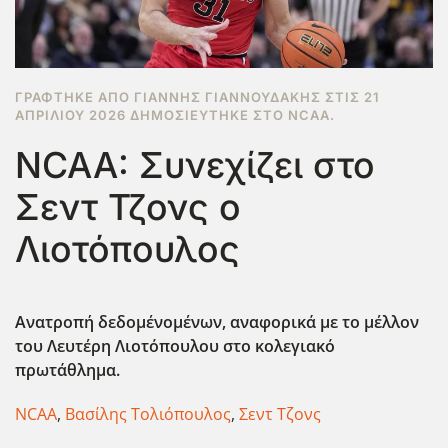
ΓΡΆΦΤΗΚΕ ΑΠΌ ΓΙΆΝΝΗΣ ΓΙΑΝΝΟΥΔΆΚΗΣ ΣΤΙΣ
21
ΑΠΡΙΛΊΟΥ 2026
ΔΗΜΟΣΙΕΎΤΗΚΕ ΣΤΟ
NCAA
.
NCAA: Συνεχίζει στο
Σεντ Τζονς ο
Λιοτόπουλος
Ανατροπή δεδομένομένων, αναφορικά με το μέλλον
του Λευτέρη Λιοτόπουλου στο κολεγιακό
πρωτάθλημα.
NCAA
,
Βασίλης Τολιόπουλος
,
Σεντ Τζονς