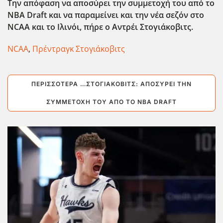
Την απόφαση να αποσύρει την συμμετοχή του από το
NBA
Draft
και να παραμείνει και την νέα σεζόν στο
NCAA
και το Ιλινόι, πήρε ο Αντρέι Στογιάκοβιτς.
NCAA
,
Πρέντραγκ Στογιάκοβιτς
ΠΕΡΙΣΣΌΤΕΡΑ …ΣΤΟΓΙΆΚΟΒΙΤΣ: ΑΠΟΣΎΡΕΙ ΤΗΝ
ΣΥΜΜΕΤΟΧΉ ΤΟΥ ΑΠΌ ΤΟ NBA DRAFT