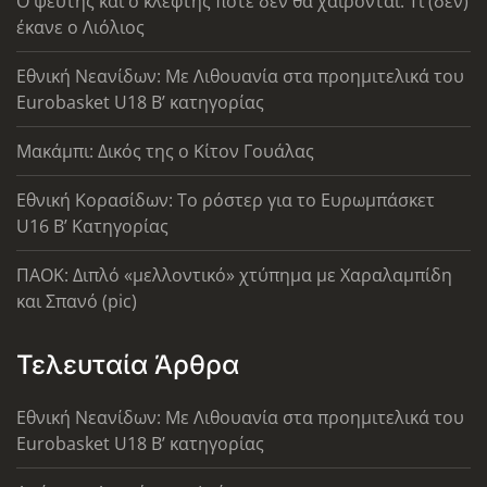
Ο ψεύτης και ο κλέφτης ποτέ δεν θα χαίρονται: Τι (δεν)
έκανε ο Λιόλιος
Εθνική Νεανίδων: Με Λιθουανία στα προημιτελικά του
Eurobasket U18 Β’ κατηγορίας
Μακάμπι: Δικός της ο Κίτον Γουάλας
Εθνική Κορασίδων: Το ρόστερ για το Ευρωμπάσκετ
U16 B’ Κατηγορίας
ΠΑΟΚ: Διπλό «μελλοντικό» χτύπημα με Χαραλαμπίδη
και Σπανό (pic)
Τελευταία Άρθρα
Εθνική Νεανίδων: Με Λιθουανία στα προημιτελικά του
Eurobasket U18 Β’ κατηγορίας