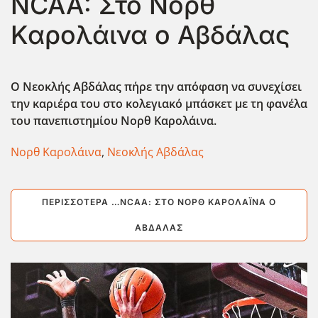
NCAA: Στο Νορθ
Καρολάινα ο Αβδάλας
Ο Νεοκλής Αβδάλας π΄ηρε την απόφαση να συνεχίσει
την καριέρα του στο κολεγιακό μπάσκετ με τη φανέλα
του πανεπιστημίου Νορθ Καρολάινα.
Νορθ Καρολάινα
,
Νεοκλής Αβδάλας
ΠΕΡΙΣΣΌΤΕΡΑ …NCAA: ΣΤΟ ΝΟΡΘ ΚΑΡΟΛΆΙΝΑ Ο
ΑΒΔΆΛΑΣ