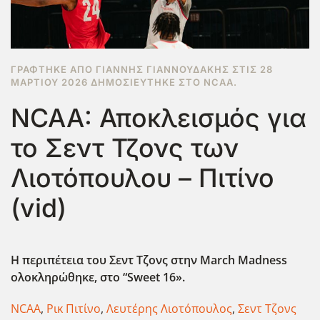
ΓΡΆΦΤΗΚΕ ΑΠΌ ΓΙΆΝΝΗΣ ΓΙΑΝΝΟΥΔΆΚΗΣ ΣΤΙΣ
28
ΜΑΡΤΊΟΥ 2026
ΔΗΜΟΣΙΕΎΤΗΚΕ ΣΤΟ
NCAA
.
NCAA: Αποκλεισμός για
το Σεντ Τζονς των
Λιοτόπουλου – Πιτίνο
(vid)
Η περιπέτεια του Σεντ Τζονς στην March
Madness
ολοκληρώθηκε, στο “Sweet
16».
NCAA
,
Ρικ Πιτίνο
,
Λευτέρης Λιοτόπουλος
,
Σεντ Τζονς