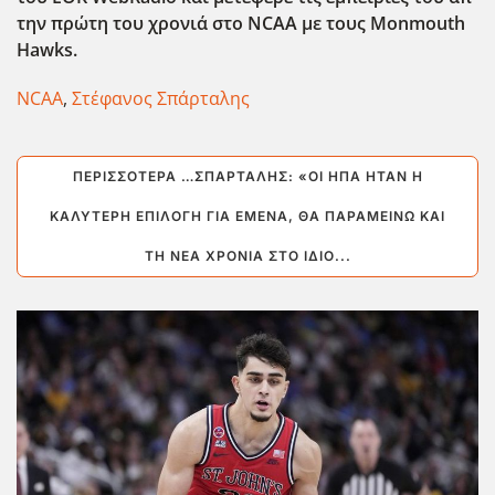
την πρώτη του χρονιά στο NCAA με τους Monmouth
Hawks.
NCAA
,
Στέφανος Σπάρταλης
ΠΕΡΙΣΣΌΤΕΡΑ …ΣΠΆΡΤΑΛΗΣ: «ΟΙ ΗΠΑ ΉΤΑΝ Η
ΚΑΛΎΤΕΡΗ ΕΠΙΛΟΓΉ ΓΙΑ ΕΜΈΝΑ, ΘΑ ΠΑΡΑΜΕΊΝΩ ΚΑΙ
ΤΗ ΝΈΑ ΧΡΟΝΙΆ ΣΤΟ ΊΔΙΟ...