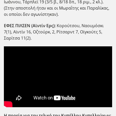
Ιωάννου, Τάρπλεϊ 19 (3/5 β., 8/18 δπ., 18 ριμ., 2 κλ.).
(Στην αποστολή ήταν και οι Μωραΐτης και Παραλίκας,
οι οποίοι δεν αγωνίστηκαν).
ΕΦΕΣ
ΠΙΛΣΕΝ
(
Αϊντίν
Ερς
):
Κορούτσου, Ναουμόσκι
7(1), Αϊντίν 16, Οζτούρκ, 2, Ρίτσαρντ 7, Οϊγκούτς 5,
Σαρίτσα 11(2).
Η πορεία για τον τελικό του Κυπέλλου Κυπελλούχων: