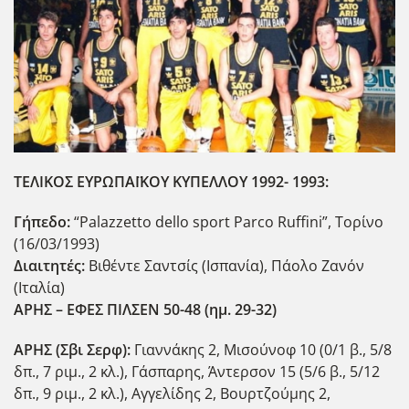
ΤΕΛΙΚΟΣ
ΕΥΡΩΠΑΪΚΟΥ
ΚΥΠΕΛΛΟΥ
1992- 1993:
Γήπεδο
:
“Palazzetto dello sport Parco Ruffini”, Τορίνο
(16/03/1993)
Διαιτητές
:
Βιθέντε Σαντσίς (Ισπανία), Πάολο Ζανόν
(Ιταλία)
ΑΡΗΣ
–
ΕΦΕΣ
ΠΙΛΣΕΝ
50-48 (
ημ
. 29-32)
ΑΡΗΣ
(
Σβι
Σερφ
):
Γιαννάκης 2, Μισούνοφ 10 (0/1 β., 5/8
δπ., 7 ριμ., 2 κλ.), Γάσπαρης, Άντερσον 15 (5/6 β., 5/12
δπ., 9 ριμ., 2 κλ.), Αγγελίδης 2, Βουρτζούμης 2,