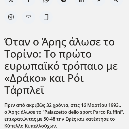
Όταν ο Άρης άλωσε το
Τορίνο: Το πρώτο
ευρωπαϊκό τρόπαιο με
«Δράκο» και Ρόι
Τάρπλεϊ
Πριν από ακριβ΄ώς 32 χρόνια, στις 16 Μαρτίου 1993,,
ο Άρης άλωσε
το
“
Palazzetto
dello
sport
Parco
Ruffini
”,
επικρατώντας
με
50-48
την
Εφές
και
κατέκτησε
το
Κύπελλο
Κυπελλούχων
.