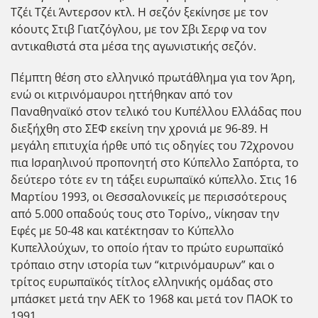
Τζέι Τζέι Άντερσον κτλ. Η σεζόν ξεκίνησε με τον
κόουτς Στιβ Γιατζόγλου, με τον Σβι Σερφ να τον
αντικαθιστά στα μέσα της αγωνιστικής σεζόν.
Πέμπτη θέση στο ελληνικό πρωτάθλημα για τον Άρη,
ενώ οι κιτρινόμαυροι ηττήθηκαν από τον
Παναθηναϊκό στον τελικό του Κυπέλλου Ελλάδας που
διεξήχθη στο ΣΕΦ εκείνη την χρονιά με 96-89. Η
μεγάλη επιτυχία ήρθε υπό τις οδηγίες του 72χρονου
πια Ισραηλινού προπονητή στο Κύπελλο Σαπόρτα, το
δεύτερο τότε εν τη τάξει ευρωπαϊκό κύπελλο. Στις 16
Μαρτίου 1993, οι Θεσσαλονικείς με περισσότερους
από 5.000 οπαδούς τους στο Τορίνο,, νίκησαν την
Εφές με 50-48 και κατέκτησαν το Κύπελλο
Κυπελλούχων, το οποίο ήταν το πρώτο ευρωπαϊκό
τρόπαιο στην ιστορία των “κιτρινόμαυρων” και ο
τρίτος ευρωπαϊκός τίτλος ελληνικής ομάδας στο
μπάσκετ μετά την ΑΕΚ το 1968 και μετά τον ΠΑΟΚ το
1991.