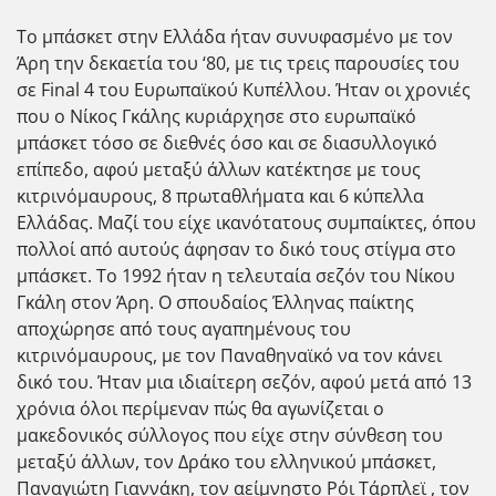
Το μπάσκετ στην Ελλάδα ήταν συνυφασμένο με τον
Άρη την δεκαετία του ‘80, με τις τρεις παρουσίες του
σε Final 4 του Ευρωπαϊκού Κυπέλλου. Ήταν οι χρονιές
που ο Νίκος Γκάλης κυριάρχησε στο ευρωπαϊκό
μπάσκετ τόσο σε διεθνές όσο και σε διασυλλογικό
επίπεδο, αφού μεταξύ άλλων κατέκτησε με τους
κιτρινόμαυρους, 8 πρωταθλήματα και 6 κύπελλα
Ελλάδας. Μαζί του είχε ικανότατους συμπαίκτες, όπου
πολλοί από αυτούς άφησαν το δικό τους στίγμα στο
μπάσκετ. Το 1992 ήταν η τελευταία σεζόν του Νίκου
Γκάλη στον Άρη. Ο σπουδαίος Έλληνας παίκτης
αποχώρησε από τους αγαπημένους του
κιτρινόμαυρους, με τον Παναθηναϊκό να τον κάνει
δικό του. Ήταν μια ιδιαίτερη σεζόν, αφού μετά από 13
χρόνια όλοι περίμεναν πώς θα αγωνίζεται ο
μακεδονικός σύλλογος που είχε στην σύνθεση του
μεταξύ άλλων, τον Δράκο του ελληνικού μπάσκετ,
Παναγιώτη Γιαννάκη, τον αείμνηστο Ρόι Τάρπλεϊ , τον