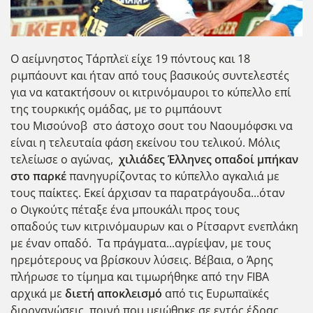
Ο αείμνηστος Τάρπλεϊ είχε 19 πόντους και 18
ριμπάουντ και ήταν από τους βασικούς συντελεστές
για να κατακτήσουν οι κιτρινόμαυροι το κύπελλο επί
της τουρκικής ομάδας, με το ριμπάουντ
του Μισούνοβ στο άστοχο σουτ του Ναουμόφσκι να
είναι η τελευταία φάση εκείνου του τελικού. Μόλις
τελείωσε ο αγώνας,
χιλιάδες Έλληνες οπαδοί μπήκαν
στο παρκέ
πανηγυρίζοντας το κύπελλο αγκαλιά με
τους παίκτες. Εκεί άρχισαν τα παρατράγουδα...όταν
ο Οιγκούτς πέταξε ένα μπουκάλι προς τους
οπαδούς των κιτρινόμαυρων και ο Ρίτσαρντ ενεπλάκη
με έναν οπαδό. Τα πράγματα...αγρίεψαν, με τους
ηρεμότερους να βρίσκουν λύσεις. Βέβαια, ο Άρης
πλήρωσε το τίμημα και τιμωρήθηκε από την FIBA
αρχικά με
διετή αποκλεισμό
από τις Ευρωπαϊκές
διοργανώσεις, ποινή που μειώθηκε σε εντός έδρας