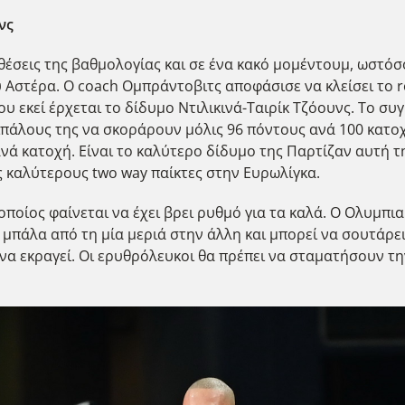
νς
 θέσεις της βαθμολογίας και σε ένα κακό μομέντουμ, ωστό
Αστέρα. Ο coach Ομπράντοβιτς αποφάσισε να κλείσει το ro
ου εκεί έρχεται το δίδυμο Ντιλικινά-Ταιρίκ Τζόουνς. Το σ
ιπάλους της να σκοράρουν μόλις 96 πόντους ανά 100 κατο
νά κατοχή. Είναι το καλύτερο δίδυμο της Παρτίζαν αυτή τη
ς καλύτερους two way παίκτες στην Ευρωλίγκα.
οποίος φαίνεται να έχει βρει ρυθμό για τα καλά. Ο Ολυμπι
τη μπάλα από τη μία μεριά στην άλλη και μπορεί να σουτάρε
 να εκραγεί. Οι ερυθρόλευκοι θα πρέπει να σταματήσουν τ