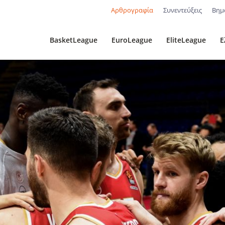
Αρθρογραφία
Συνεντεύξεις
Βημ
BasketLeague
EuroLeague
EliteLeague
Ε