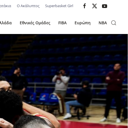
ατάκια
Ο Ακάλυπτος
Superbasket Girl
λλάδα
Εθνικές Ομάδες
FIBA
Ευρώπη
NBA