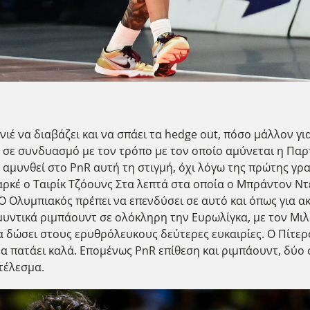
έ να διαβάζει και να σπάει τα hedge out, πόσο μάλλον για 
oll σε συνδυασμό με τον τρόπο με τον οποίο αμύνεται η Πα
αμυνθεί στο PnR αυτή τη στιγμή, όχι λόγω της πρώτης γρα
αρκέ ο Ταιρίκ Τζόουνς Στα λεπτά στα οποία ο Μπράντον Ντέ
Ο Ολυμπιακός πρέπει να επενδύσει σε αυτό και όπως για α
μυντικά ριμπάουντ σε ολόκληρη την Ευρωλίγκα, με τον Μι
να δώσει στους ερυθρόλευκους δεύτερες ευκαιρίες. Ο Πίτερ
να πατάει καλά. Επομένως PnR επίθεση και ριμπάουντ, δύο 
ποτέλεσμα.