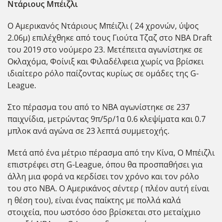
Ντάριους Μπέιζλι
Ο Αμερικανός Ντάριους Μπέιζλι ( 24 χρονών, ύψος
2.06μ) επιλέχθηκε από τους Γιούτα Τζαζ στο NBA Draft
του 2019 στο νούμερο 23. Μετέπειτα αγωνίστηκε σε
Οκλαχόμα, Φοίνιξ και Φιλαδέλφεια χωρίς να βρίσκει
ιδιαίτερο ρόλο παίζοντας κυρίως σε ομάδες της G-
League.
Στο πέρασμα του από το ΝΒΑ αγωνίστηκε σε 237
παιχνίδια, μετρώντας 9π/5ρ/1α 0.6 κλεψίματα και 0.7
μπλοκ ανά αγώνα σε 23 λεπτά συμμετοχής.
Μετά από ένα μέτριο πέρασμα από την Κίνα, Ο Μπέιζλι
επιστρέφει στη G-League, όπου θα προσπαθήσει για
άλλη μια φορά να κερδίσει τον χρόνο και τον ρόλο
του στο ΝΒΑ. Ο Αμερικάνος σέντερ ( πλέον αυτή είναι
η θέση του), είναι ένας παίκτης με πολλά καλά
στοιχεία, που ωστόσο όσο βρίσκεται στο μεταίχμιο