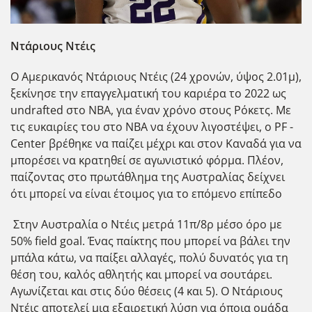
Ντάριους Ντέις
Ο Αμερικανός Ντάριους Ντέις (24 χρονών, ύψος 2.01μ),
ξεκίνησε την επαγγελματική του καριέρα το 2022 ως
undrafted στο NBA, για έναν χρόνο στους Ρόκετς. Με
τις ευκαιρίες του στο NBA να έχουν λιγοστέψει, ο PF -
Center βρέθηκε να παίζει μέχρι και στον Καναδά για να
μπορέσει να κρατηθεί σε αγωνιστικό φόρμα. Πλέον,
παίζοντας στο πρωτάθλημα της Αυστραλίας δείχνει
ότι μπορεί να είναι έτοιμος για το επόμενο επίπεδο
Στην Αυστραλία ο Ντέις μετρά 11π/8ρ μέσο όρο με
50% field goal. Ένας παίκτης που μπορεί να βάλει την
μπάλα κάτω, να παίξει αλλαγές, πολύ δυνατός για τη
θέση του, καλός αθλητής και μπορεί να σουτάρει.
Αγωνίζεται και στις δύο θέσεις (4 και 5). Ο Ντάριους
Ντέις αποτελεί μια εξαιρετική λύση για όποια ομάδα