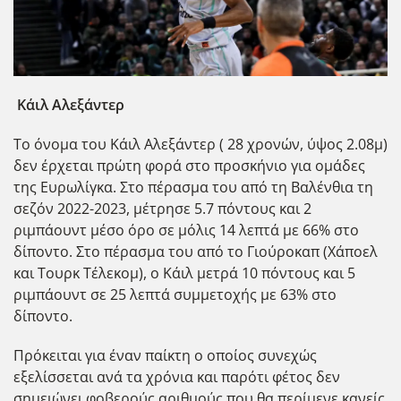
Κάιλ Αλεξάντερ
Το όνομα του Κάιλ Αλεξάντερ ( 28 χρονών, ύψος 2.08μ)
δεν έρχεται πρώτη φορά στο προσκήνιο για ομάδες
της Ευρωλίγκα. Στο πέρασμα του από τη Βαλένθια τη
σεζόν 2022-2023, μέτρησε 5.7 πόντους και 2
ριμπάουντ μέσο όρο σε μόλις 14 λεπτά με 66% στο
δίποντο. Στο πέρασμα του από το Γιούροκαπ (Χάποελ
και Τουρκ Τέλεκομ), ο Κάιλ μετρά 10 πόντους και 5
ριμπάουντ σε 25 λεπτά συμμετοχής με 63% στο
δίποντο.
Πρόκειται για έναν παίκτη ο οποίος συνεχώς
εξελίσσεται ανά τα χρόνια και παρότι φέτος δεν
σημειώνει φοβερούς αριθμούς που θα περίμενε κανείς