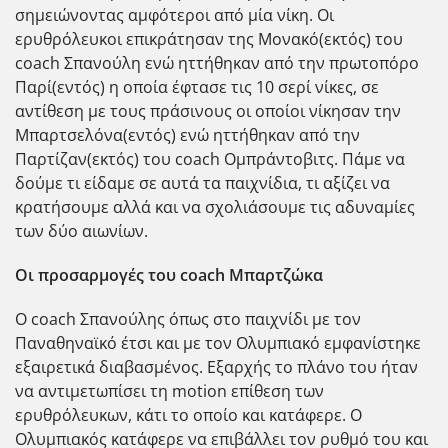
σημειώνοντας αμφότεροι από μία νίκη. Οι
ερυθρόλευκοι επικράτησαν της Μονακό(εκτός) του
coach Σπανούλη ενώ ηττήθηκαν από την πρωτοπόρο
Παρί(εντός) η οποία έφτασε τις 10 σερί νίκες, σε
αντίθεση με τους πράσινους οι οποίοι νίκησαν την
Μπαρτσελόνα(εντός) ενώ ηττήθηκαν από την
Παρτίζαν(εκτός) του coach Ομπράντοβιτς. Πάμε να
δούμε τι είδαμε σε αυτά τα παιχνίδια, τι αξίζει να
κρατήσουμε αλλά και να σχολιάσουμε τις αδυναμίες
των δύο αιωνίων.
Οι προσαρμογές του coach Μπαρτζώκα
Ο coach Σπανούλης όπως στο παιχνίδι με τον
Παναθηναϊκό έτσι και με τον Ολυμπιακό εμφανίστηκε
εξαιρετικά διαβασμένος. Εξαρχής το πλάνο του ήταν
να αντιμετωπίσει τη motion επίθεση των
ερυθρόλευκων, κάτι το οποίο και κατάφερε. Ο
Ολυμπιακός κατάφερε να επιβάλλει τον ρυθμό του και