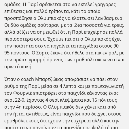
ομάδες. Η Παρί αρέσκεται στο να εκτελεί γρήγορες
επιθέσεις και πολλά τρίποντα, κάτι το οποίο
προσπάθησε ο Ολυμπιακός να ελαττώσει λανθασμένα.
Οι δύο ομάδες σούταραν με τα ίδια ποσοστά για τρεις,
αλλά αξίζει να σημειωθεί ότι η Παρί επιχείρησε πολλά
περισσότερα σουτ. Έχουμε πει ότι ο Ολυμπιακός έχει
την ποιότητα στο να πηγαίνει τα παιχνίδια στους 90-
95 πόντους. O Σορτς έκανε ότι ήθελε στα πικ εν ρολ, με
την πρώτη γραμμή άμυνας των ερυθρόλευκων να είναι
αρκετά κακή.
Όταν ο coach Μπαρτζώκας αποφάσισε να πάει στον
ρυθμό της Παρί, μέσα σε 4 λεπτά και με πρωταγωνιστή
τον Φουρνιέ επιστρέφει στο παιχνίδι κάνοντας ένας
σερί 22-0, έχοντας 4 σερί κλεψίματα και 16 πόντους
στην 4η περίοδο. Ο Ολυμπιακός δεν χάνει κάτι από
την ήττα, αντιθέτως, είναι παιχνίδι που δείχνει στους
ερυθρόλευκους ότι έχουν την ευχέρεια αλλά και την
ποιότητα να πηγαίνουν τα παιχνίδια σε ψηλό τέμπο