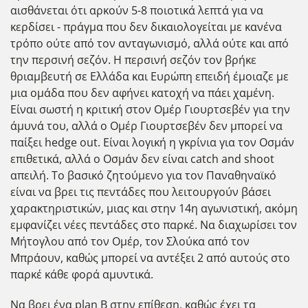
αισθάνεται ότι αρκούν 5-8 ποιοτικά λεπτά για να
κερδίσει - πράγμα που δεν δικαιολογείται με κανένα
τρόπο ούτε από τον ανταγωνισμό, αλλά ούτε και από
την περσινή σεζόν. Η περσινή σεζόν τον βρήκε
θριαμβευτή σε Ελλάδα και Ευρώπη επειδή έμοιαζε με
μια ομάδα που δεν αφήνει κατοχή να πάει χαμένη.
Είναι σωστή η κριτική στον Ομέρ Γιουρτσεβέν για την
άμυνά του, αλλά ο Ομέρ Γιουρτσεβέν δεν μπορεί να
παίξει hedge out. Είναι λογική η γκρίνια για τον Οσμάν
επιθετικά, αλλά ο Οσμάν δεν είναι catch and shoot
απειλή. Το βασικό ζητούμενο για τον Παναθηναϊκό
είναι να βρει τις πεντάδες που λειτουργούν βάσει
χαρακτηριστικών, μιας και στην 14η αγωνιστική, ακόμη
εμφανίζει νέες πεντάδες στο παρκέ. Να διαχωρίσει τον
Μήτογλου από τον Ομέρ, τον Σλούκα από τον
Μπράουν, καθώς μπορεί να αντέξει 2 από αυτούς στο
παρκέ κάθε φορά αμυντικά.
Να βρει ένα plan B στην επίθεση, καθώς έχει τα