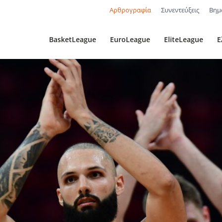
Αρθρογραφία
Συνεντεύξεις
Βημ
BasketLeague
EuroLeague
EliteLeague
Ε