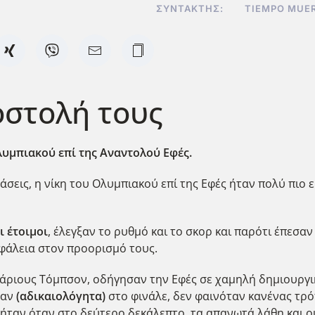
ΣΥΝΤΆΚΤΗΣ:
TIEMPO MUE
οστολή τους
λυμπιακού επί της Αναντολού Εφές.
σεις, η νίκη του Ολυμπιακού επί της Εφές ήταν πολύ πιο ε
ι έτοιμοι
, έλεγξαν το ρυθμό και το σκορ και παρότι έπεσα
φάλεια στον προορισμό τους.
Ντάριους Τόμπσον, οδήγησαν την Εφές σε χαμηλή δημιουργι
ναν
(αδικαιολόγητα)
στο φινάλε, δεν φαινόταν κανένας τρ
ήταν όταν στο δεύτερο δεκάλεπτο, τα απανωτά λάθη και ο