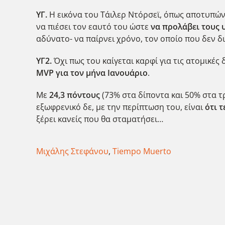
ΥΓ.
Η εικόνα του Τάιλερ Ντόρσεϊ, όπως αποτυπώνε
να πιέσει τον εαυτό του ώστε
να προλάβει τους
αδύνατο- να παίρνει χρόνο, τον οποίο που δεν δ
ΥΓ2.
Όχι πως του καίγεται καρφί για τις ατομικές
MVP
για τον μήνα Ιανουάριο
.
Με
24,3 πόντους
(73% στα δίποντα και 50% στα τρ
εξωφρενικό δε, με την περίπτωση του, είναι
ότι 
ξέρει κανείς που θα σταματήσει…
Μιχάλης Στεφάνου
,
Tiempo Muerto