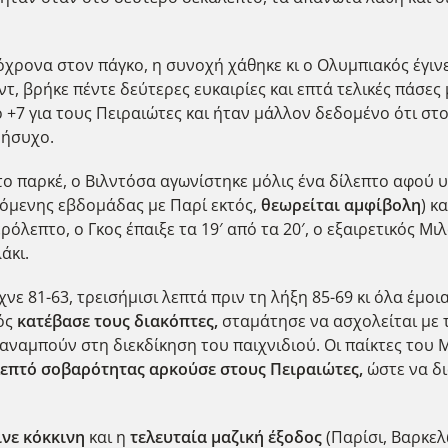
χρονα στον πάγκο, η συνοχή χάθηκε κι ο Ολυμπιακός έγιν
ουντ, βρήκε πέντε δεύτερες ευκαιρίες και επτά τελικές πάσ
στο +7 για τους Πειραιώτες και ήταν μάλλον δεδομένο ότι 
ο ήσυχο.
το παρκέ, ο Βιλντόσα αγωνίστηκε μόλις ένα δίλεπτο αφού
χόμενης εβδομάδας με Παρί εκτός,
θεωρείται αμφίβολη
) κ
ρόλεπτο, ο Γκος έπαιξε τα 19′ από τα 20′, ο εξαιρετικός Μ
άκι.
νε 81-63, τρεισήμισι λεπτά πριν τη λήξη 85-69 κι όλα έμοι
ός
κατέβασε τους διακόπτες,
σταμάτησε να ασχολείται με 
ξαναμπούν στη διεκδίκηση του παιχνιδιού. Οι παίκτες του
λεπτό σοβαρότητας αρκούσε στους Πειραιώτες,
ώστε να δι
νε κόκκινη
και η
τελευταία μαζική έξοδος
(Παρίσι, Βαρκελ