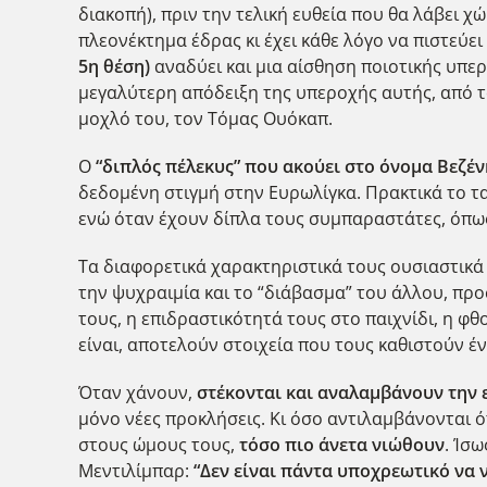
διακοπή), πριν την τελική ευθεία που θα λάβει 
πλεονέκτημα έδρας κι έχει κάθε λόγο να πιστεύει
5η θέση)
αναδύει και μια αίσθηση ποιοτικής υπερο
μεγαλύτερη απόδειξη της υπεροχής αυτής, από τ
μοχλό του, τον Τόμας Ουόκαπ.
Ο
“διπλός πέλεκυς” που ακούει στο όνομα Βεζέ
δεδομένη στιγμή στην Ευρωλίγκα. Πρακτικά το τ
ενώ όταν έχουν δίπλα τους συμπαραστάτες, όπω
Τα διαφορετικά χαρακτηριστικά τους ουσιαστικά
την ψυχραιμία και το “διάβασμα” του άλλου, πρ
τους, η επιδραστικότητά τους στο παιχνίδι, η 
είναι, αποτελούν στοιχεία που τους καθιστούν έ
Όταν χάνουν,
στέκονται και αναλαμβάνουν την
μόνο νέες προκλήσεις. Κι όσο αντιλαμβάνονται ό
στους ώμους τους,
τόσο πιο άνετα νιώθουν
. Ίσ
Μεντιλίμπαρ:
“Δεν είναι πάντα υποχρεωτικό να ν