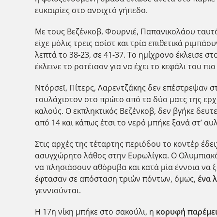
ευκαιρίες στο ανοιχτό γήπεδο.
Με τους Βεζένκοβ, Φουρνιέ, Παπανικολάου ταυτό
είχε μόλις τρεις ασίστ και τρία επιθετικά ριμπά
λεπτά το 38-23, σε 41-37. Το ημίχρονο έκλεισε 
έκλεινε το ροτέισον για να έχει το κεφάλι του πι
Ντόρσεϊ, Πίτερς, Λαρεντζάκης δεν επέστρεψαν σ
τουλάχιστον στο πρώτο από τα δύο ματς της ερ
καλούς. Ο εκπληκτικός Βεζένκοβ, δεν βγήκε δευτε
από 14 και κάπως έτσι το νερό μπήκε ξανά στ’ αυλ
Στις αρχές της τέταρτης περιόδου το κοντέρ έδειχ
ασυγχώρητο λάθος στην Ευρωλίγκα. Ο Ολυμπιακ
να πλησιάσουν αθόρυβα και κατά μία έννοια να 
έφτασαν σε απόσταση τριών πόντων, όμως,
ένα 
γεννιούνται.
Η 17η νίκη μπήκε στο σακούλι, η
κορυφή παρέμει