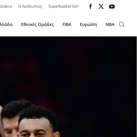
ατάκια
Ο Ακάλυπτος
Superbasket Girl
λλάδα
Εθνικές Ομάδες
FIBA
Ευρώπη
NBA