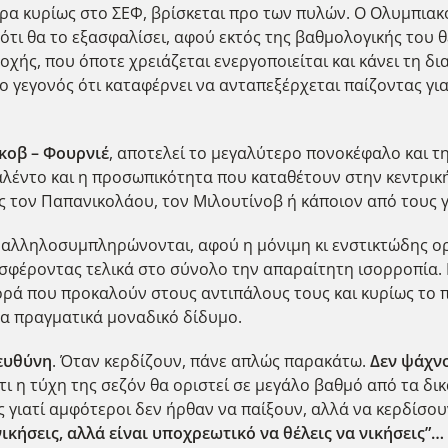
χώρα κυρίως στο ΣΕΦ, βρίσκεται προ των πυλών. Ο Ολυμπιακ
 ότι θα το εξασφαλίσει, αφού εκτός της βαθμολογικής του 
χής, που όποτε χρειάζεται ενεργοποιείται και κάνει τη δι
ο γεγονός ότι καταφέρνει να ανταπεξέρχεται παίζοντας γι
νκοβ – Φουρνιέ
, αποτελεί το μεγαλύτερο πονοκέφαλο και τ
αλέντο και η προσωπικότητα που καταθέτουν στην κεντρικ
ς τον Παπανικολάου, τον Μιλουτίνοβ ή κάποιον από τους 
 αλληλοσυμπληρώνονται, αφού η μόνιμη κι ενστικτώδης ορ
οσφέροντας τελικά στο σύνολο την απαραίτητη ισορροπία. 
φθορά που προκαλούν στους αντιπάλους τους και κυρίως το
να πραγματικά μοναδικό δίδυμο.
 ευθύνη
. Όταν κερδίζουν, πάνε απλώς παρακάτω.
Δεν ψάχνο
τι η τύχη της σεζόν θα οριστεί σε μεγάλο βαθμό από τα δι
ως γιατί αμφότεροι δεν ήρθαν να παίξουν, αλλά να κερδίσου
ικήσεις, αλλά είναι υποχρεωτικό να θέλεις να νικήσεις”…