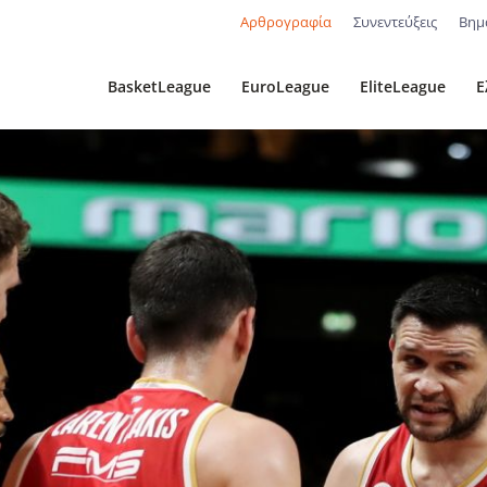
Αρθρογραφία
Συνεντεύξεις
Βημ
BasketLeague
EuroLeague
EliteLeague
Ε