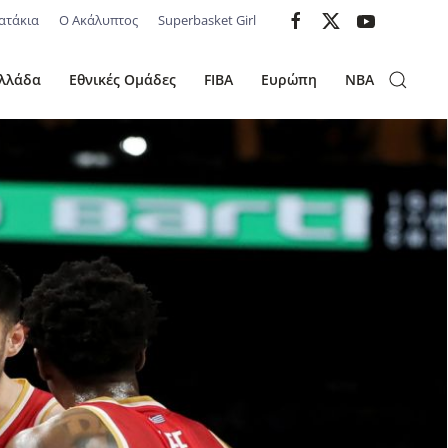
ατάκια
Ο Ακάλυπτος
Superbasket Girl
λλάδα
Εθνικές Ομάδες
FIBA
Ευρώπη
NBA