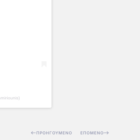
smiriounis)
ΠΡΟΗΓΟΎΜΕΝΟ
ΕΠΌΜΕΝΟ