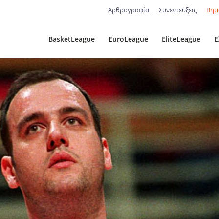
Αρθρογραφία
Συνεντεύξεις
Βημ
BasketLeague
EuroLeague
EliteLeague
Ε