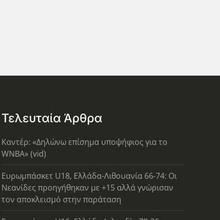
Τελευταία Άρθρα
Καντέρ: «Δηλώνω επίσημα υποψήφιος για το
WNBA» (vid)
Ευρωμπάσκετ U18, Ελλάδα-Λιθουανία 66-74: Οι
Νεανίδες προηγήθηκαν με +15 αλλά γνώρισαν
τον αποκλεισμό στην παράταση