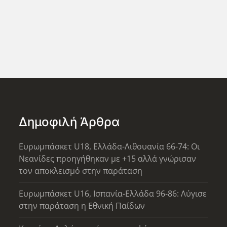
Δημοφιλή Άρθρα
Ευρωμπάσκετ U18, Ελλάδα-Λιθουανία 66-74: Οι
Νεανίδες προηγήθηκαν με +15 αλλά γνώρισαν
τον αποκλεισμό στην παράταση
Ευρωμπάσκετ U16, Ισπανία-Ελλάδα 96-86: Λύγισε
στην παράταση η Εθνική Παίδων