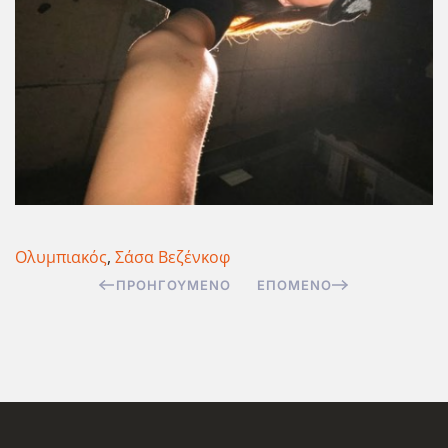
Ολυμπιακός
,
Σάσα Βεζένκοφ
ΠΡΟΗΓΟΎΜΕΝΟ
ΕΠΌΜΕΝΟ