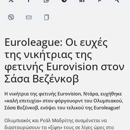
Euroleague: Οι ευχές
της νικήτριας της
φετινής Eurovision στον
Σάσα Βεζένκοβ
Η νικήτρια της φετινής Eurovision, Ντάρα, ευχήθηκε
«καλή επιτυχία» στον φόργουορντ του Ολυμπιακού,
Σάσα Βεζένκοβ, ενόψει του τελικού της Euroleague!
Ολυμπιακός και Ρεάλ Μαδρίτης αναμένεται να
διασταυρώσουν τα «ξίφη» τους σε λίγες ώρες στο