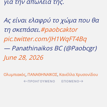
για την απώλειά της.
Ας είναι ελαφρύ το χώμα που θα
τη σκεπάσει.
#paobcaktor
pic.twitter.com/JH1WqFT4Bq
— Panathinaikos BC (@Paobcgr)
June 28, 2026
Ολυμπιακός
,
ΠΑΝΑΘΗΝΑΪΚΟΣ
,
Κανέλλα Χρυσονίδου
ΠΡΟΗΓΟΎΜΕΝΟ
ΕΠΌΜΕΝΟ