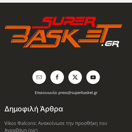
Επικοινωνία:
press@superbasket.gr
Δημοφιλή Άρθρα
Vikos Φalcons: Ανακοίνωσε την προσθήκη του
Αγραβάνη (pic)