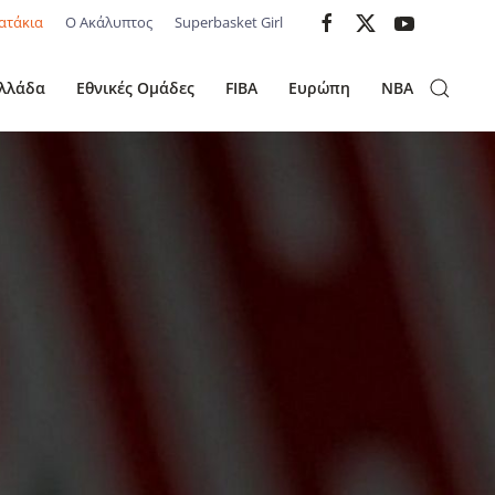
ατάκια
Ο Ακάλυπτος
Superbasket Girl
λλάδα
Εθνικές Ομάδες
FIBA
Ευρώπη
NBA