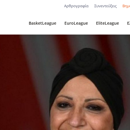
Αρθρογραφία
Συνεντεύξεις
Βημ
BasketLeague
EuroLeague
EliteLeague
Ε