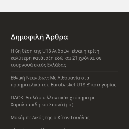
Δημοφιλή Άρθρα
Η 6η θέση της U18 Ανδρών, είναι η τρίτη
καλύτερη κατάταξη εδώ και 21 χρόνια, σε
τουρνουά εκτός Ελλάδας
Εθνική Νεανίδων: Με Λιθουανία στα
προημιτελικά του Eurobasket U18 Β’ κατηγορίας
ΠΑΟΚ: Διπλό «μελλοντικό» χτύπημα με
Χαραλαμπίδη και Σπανό (pic)
Μακάμπι: Δικός της ο Κίτον Γουάλας