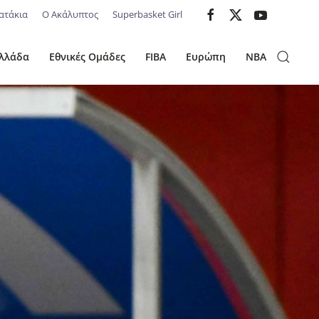
ατάκια
Ο Ακάλυπτος
Superbasket Girl
λλάδα
Εθνικές Ομάδες
FIBA
Ευρώπη
NBA