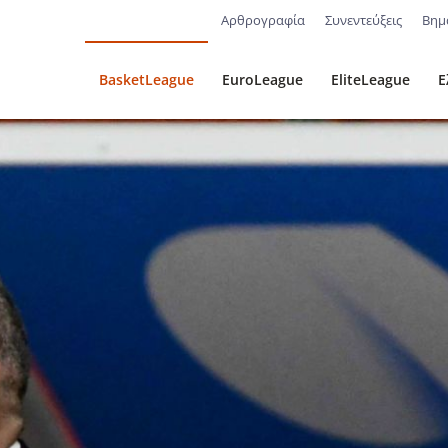
Αρθρογραφία
Συνεντεύξεις
Βημ
BasketLeague
EuroLeague
EliteLeague
Ε