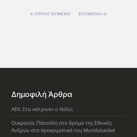
ΠΡΟΗΓΟΎΜΕΝΟ
ΕΠΌΜΕΝΟ
Δημοφιλή Άρθρα
AEK: Στα «κίτρινα» ο Νόλεϊ
Ουκρανία: Πάνοπλη στο δρόμο της Εθνικής
Ανδρών στα προκριματικά του Mundobasket