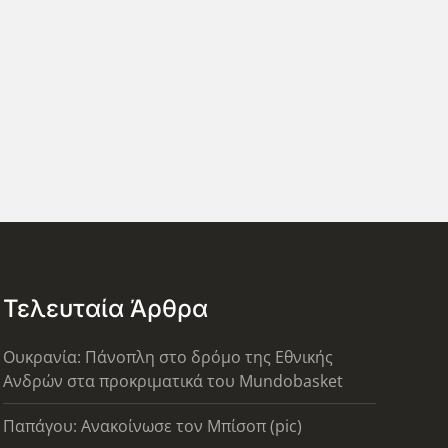
Τελευταία Άρθρα
Ουκρανία: Πάνοπλη στο δρόμο της Εθνικής
Ανδρών στα προκριματικά του Mundobasket
Παπάγου: Ανακοίνωσε τον Μπίσοπ (pic)